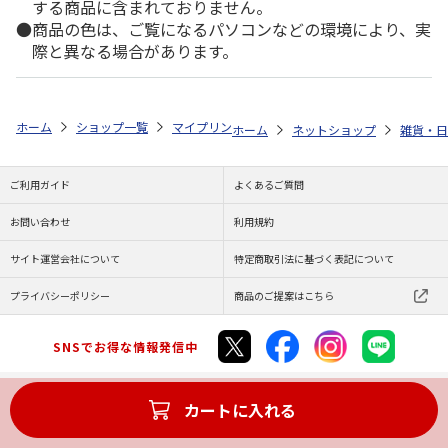
する商品に含まれておりません。
商品の色は、ご覧になるパソコンなどの環境により、実
際と異なる場合があります。
ホーム
ショップ一覧
マイプリント
シルエットプレート【秋田犬<113
ホーム
ネットショップ
雑貨・日
ご利用ガイド
よくあるご質問
お問い合わせ
利用規約
サイト運営会社について
特定商取引法に基づく表記について
プライバシーポリシー
商品のご提案はこちら
SNSでお得な情報発信中
カートに入れる
Copyright (C) JAPAN POST Co.,Ltd. All Rights Reserved.