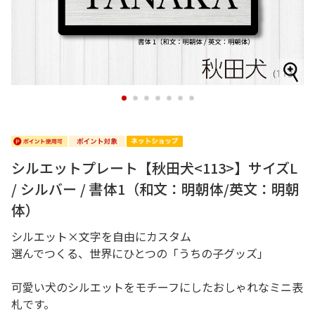
1
2
3
4
5
6
7
シルエットプレート【秋田犬<113>】サイズL
/ シルバー / 書体1（和文：明朝体/英文：明朝
体）
シルエット×文字を自由にカスタム
選んでつくる、世界にひとつの「うちの子グッズ」
可愛い犬のシルエットをモチーフにしたおしゃれなミニ表
札です。