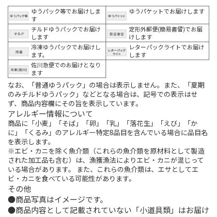
ゆうパック等でお届けしま
ゆうパケットでお届けします
す
チルドゆうパックでお届け
定形外郵便(簡易書留)でお届
します
けします
冷凍ゆうパックでお届けし
レターパックライトでお届け
ます。
します
佐川急便でのお届けとなり
ます
なお、「普通ゆうパック」の場合は表示しません。また、「夏期
のみチルドゆうパック」などとなる場合は、記号での表示はせ
ず、商品内容欄にその旨を表示しています。
アレルギー情報について
商品に「小麦」「そば」「卵」「乳」「落花生」「えび」「か
に」「くるみ」のアレルギー特定8品目を含んでいる場合に品目名
を表示します。
※エビ・カニを除く魚介類（これらの魚介類を原材料として製造
された加工品も含む）は、漁獲漁法によりエビ・カニが混じって
いる場合があります。 また、これらの魚介類は、エサとしてエ
ビ・カニを食べている可能性があります。
その他
商品写真はイメージです。
商品内容として記載されていない「小道具類」はお届け