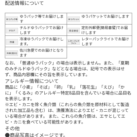
配送情報について
ゆうパック等でお届けしま
ゆうパケットでお届けします
す
チルドゆうパックでお届け
定形外郵便(簡易書留)でお届
します
けします
冷凍ゆうパックでお届けし
レターパックライトでお届け
ます。
します
佐川急便でのお届けとなり
ます
なお、「普通ゆうパック」の場合は表示しません。また、「夏期
のみチルドゆうパック」などとなる場合は、記号での表示はせ
ず、商品内容欄にその旨を表示しています。
アレルギー情報について
商品に「小麦」「そば」「卵」「乳」「落花生」「えび」「か
に」「くるみ」のアレルギー特定8品目を含んでいる場合に品目名
を表示します。
※エビ・カニを除く魚介類（これらの魚介類を原材料として製造
された加工品も含む）は、漁獲漁法によりエビ・カニが混じって
いる場合があります。 また、これらの魚介類は、エサとしてエ
ビ・カニを食べている可能性があります。
その他
商品写真はイメージです。