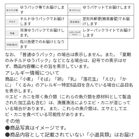
ゆうパック等でお届けしま
ゆうパケットでお届けします
す
チルドゆうパックでお届け
定形外郵便(簡易書留)でお届
します
けします
冷凍ゆうパックでお届けし
レターパックライトでお届け
ます。
します
佐川急便でのお届けとなり
ます
なお、「普通ゆうパック」の場合は表示しません。また、「夏期
のみチルドゆうパック」などとなる場合は、記号での表示はせ
ず、商品内容欄にその旨を表示しています。
アレルギー情報について
商品に「小麦」「そば」「卵」「乳」「落花生」「えび」「か
に」「くるみ」のアレルギー特定8品目を含んでいる場合に品目名
を表示します。
※エビ・カニを除く魚介類（これらの魚介類を原材料として製造
された加工品も含む）は、漁獲漁法によりエビ・カニが混じって
いる場合があります。 また、これらの魚介類は、エサとしてエ
ビ・カニを食べている可能性があります。
その他
商品写真はイメージです。
商品内容として記載されていない「小道具類」はお届け