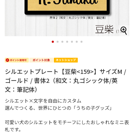
1
2
3
4
5
6
7
シルエットプレート【豆柴<159>】サイズM /
ゴールド / 書体2（和文：丸ゴシック体/英
文：筆記体）
シルエット×文字を自由にカスタム
選んでつくる、世界にひとつの「うちの子グッズ」
可愛い犬のシルエットをモチーフにしたおしゃれなミニ表
札です。