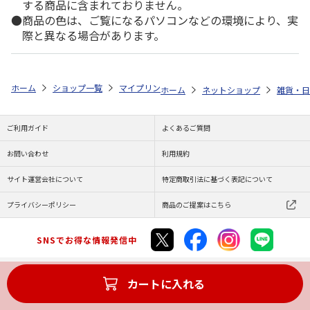
する商品に含まれておりません。
商品の色は、ご覧になるパソコンなどの環境により、実
際と異なる場合があります。
ホーム
ショップ一覧
マイプリント
シルエットプレート【豆柴<159>
ホーム
ネットショップ
雑貨・日
ご利用ガイド
よくあるご質問
お問い合わせ
利用規約
サイト運営会社について
特定商取引法に基づく表記について
プライバシーポリシー
商品のご提案はこちら
SNSでお得な情報発信中
カートに入れる
Copyright (C) JAPAN POST Co.,Ltd. All Rights Reserved.