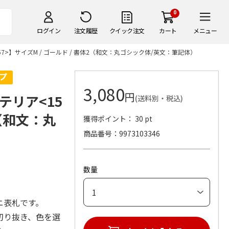
0
ログイン
注文履歴
クイック注文
カート
メニュー
>】サイズM / ゴールド / 書体2（和文：丸ゴシック体/英文：筆記体）
3,080
円
テリア<15
(送料別・税込)
2（和文：丸
獲得ポイント： 30 pt
商品番号
9973103346
数量
ニ表札です。
切り抜き、色を選