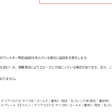
のアレルギー特定8品目を含んでいる場合に品目名を表示します。
も含む）は、漁獲漁法によりエビ・カニが混じっている場合があります。また、こ
おりません。
リア<157>】サイズM / ゴールド / 書体2（和文：丸ゴシック体/英文：筆記体）
トプレート【ボストン・テリア<157>】サイズM / ゴールド / 書体2（和文：丸