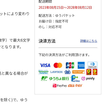
配送期間
2023年08月15日～2028年08月12日
エットにより変わり
配送方法
ゆうパケット
お届け日
指定不可
ジョの
『ジョジョの奇妙な
『ジョジョの奇妙な
『ジョジョの奇妙な
黄金の
冒険 スターダスト
冒険 スターダスト
冒険 スターダスト
のし
対応不可
P
…
クルセイダース』
クルセイダース』
クルセイダース』
ワー
…
トラ
…
トラ
…
4,400円
3,300円
3,300円
字）で最大6文字
決済方法
詳細はこちら
)
(送料別・税込)
(送料別・税込)
(送料別・税込)
でとなります。
下記の決済方法がご利用頂けます。
品と異なる場合が
を除く)で、ゆう