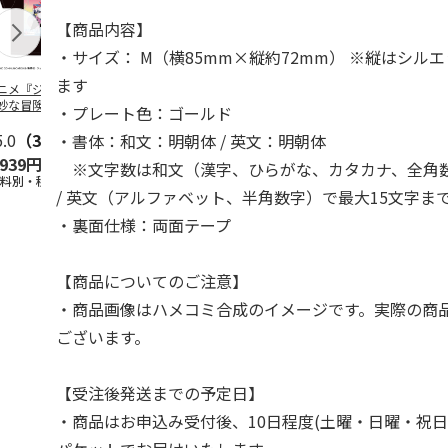
【商品内容】
・サイズ： M（横85mm×縦約72mm） ※縦はシル
ます
ニメ『ジョジョの
コジコジ／ショルダ
POSTIES オリジナ
アニメ『ジョ
妙な冒険 黄金の
ー付きバッグ
ルTシャツ Sサイズ
奇妙な冒険 
・プレート色：ゴールド
CITY POP
…
風』CITY PO
5.0
（3）
4.5
（6）
4.8
（4）
・書体：和文：明朝体 / 英文：明朝体
,939円
1,760円
3,080円
3,839円
※文字数は和文（漢字、ひらがな、カタカナ、全角数
送料別・税込)
(送料別・税込)
(送料別・税込)
(送料別・税込
/ 英文（アルファベット、半角数字）で最大15文字ま
・裏面仕様：両面テープ
【商品についてのご注意】
・商品画像はハメコミ合成のイメージです。実際の商
ございます。
【受注後発送までの予定日】
・商品はお申込み受付後、10日程度(土曜・日曜・祝日