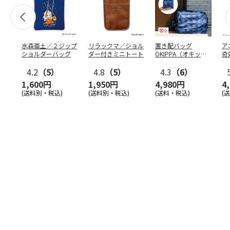
水森亜土／２ジップ
リラックマ／ショル
置き配バッグ
ア
ショルダーバッグ
ダー付きミニトート
OKIPPA（オキッ
奇
パ）
風』
4.2
（5）
4.8
（5）
4.3
（6）
1,600円
1,950円
4,980円
4
(送料別・税込)
(送料別・税込)
(送料・税込)
(