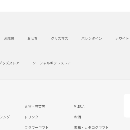
お歳暮
おせち
クリスマス
バレンタイン
ホワイト
グッズストア
ソーシャルギフトストア
果物・野菜等
乳製品
シング
ドリンク
お酒
フラワーギフト
書籍・カタログギフト