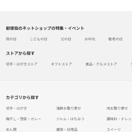
郵便局のネットショップの特集・イベント
母の日
こどもの日
父の日
お中元
敬老の日
ストアから探す
切手・はがきストア
ギフトストア
食品・グルメストア
カテゴリから探す
切手・はがき
海鮮お取り寄せ
肉お取り寄せ
梅干し・惣菜・カレー
ジャム・はちみつ
調味料・ドレッ
めん類
雑貨・日用品
スイーツ