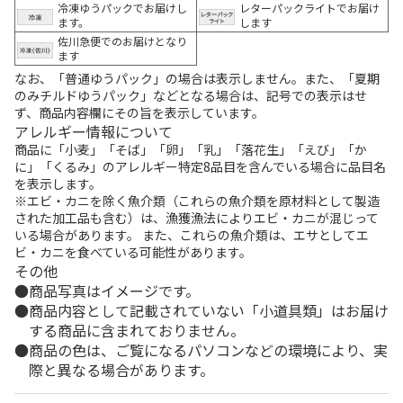
冷凍ゆうパックでお届けし
レターパックライトでお届け
ます。
します
佐川急便でのお届けとなり
ます
なお、「普通ゆうパック」の場合は表示しません。また、「夏期
のみチルドゆうパック」などとなる場合は、記号での表示はせ
ず、商品内容欄にその旨を表示しています。
アレルギー情報について
商品に「小麦」「そば」「卵」「乳」「落花生」「えび」「か
に」「くるみ」のアレルギー特定8品目を含んでいる場合に品目名
を表示します。
※エビ・カニを除く魚介類（これらの魚介類を原材料として製造
された加工品も含む）は、漁獲漁法によりエビ・カニが混じって
いる場合があります。 また、これらの魚介類は、エサとしてエ
ビ・カニを食べている可能性があります。
その他
商品写真はイメージです。
商品内容として記載されていない「小道具類」はお届け
する商品に含まれておりません。
商品の色は、ご覧になるパソコンなどの環境により、実
際と異なる場合があります。