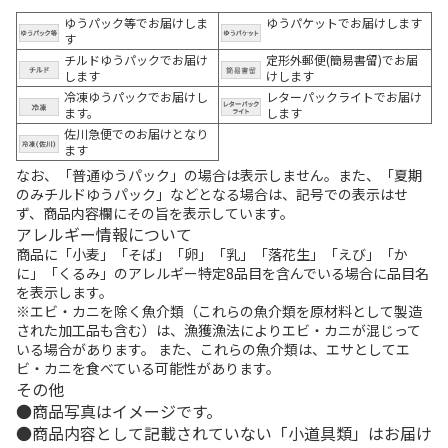
ゆうパック等でお届けしま
ゆうパケットでお届けします
す
チルドゆうパックでお届け
定形外郵便(簡易書留)でお届
します
けします
冷凍ゆうパックでお届けし
レターパックライトでお届け
ます。
します
佐川急便でのお届けとなり
ます
なお、「普通ゆうパック」の場合は表示しません。また、「夏期
のみチルドゆうパック」などとなる場合は、記号での表示はせ
ず、商品内容欄にその旨を表示しています。
アレルギー情報について
商品に「小麦」「そば」「卵」「乳」「落花生」「えび」「か
に」「くるみ」のアレルギー特定8品目を含んでいる場合に品目名
を表示します。
※エビ・カニを除く魚介類（これらの魚介類を原材料として製造
された加工品も含む）は、漁獲漁法によりエビ・カニが混じって
いる場合があります。 また、これらの魚介類は、エサとしてエ
ビ・カニを食べている可能性があります。
その他
商品写真はイメージです。
商品内容として記載されていない「小道具類」はお届け