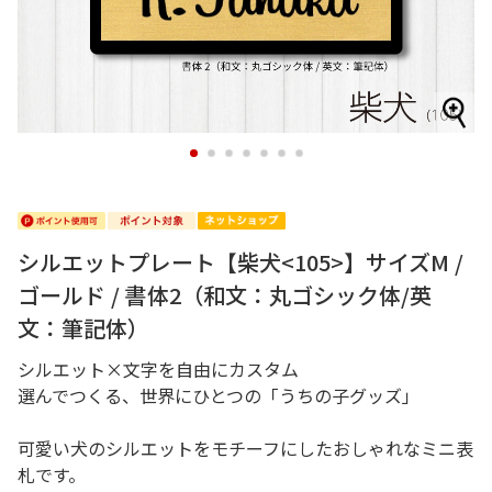
1
2
3
4
5
6
7
シルエットプレート【柴犬<105>】サイズM /
ゴールド / 書体2（和文：丸ゴシック体/英
文：筆記体）
シルエット×文字を自由にカスタム
選んでつくる、世界にひとつの「うちの子グッズ」
可愛い犬のシルエットをモチーフにしたおしゃれなミニ表
札です。