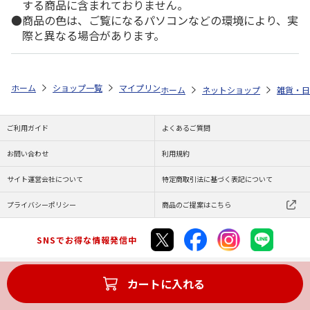
する商品に含まれておりません。
商品の色は、ご覧になるパソコンなどの環境により、実
際と異なる場合があります。
ホーム
ショップ一覧
マイプリント
シルエットプレート【柴犬<105>
ホーム
ネットショップ
雑貨・日
ご利用ガイド
よくあるご質問
お問い合わせ
利用規約
サイト運営会社について
特定商取引法に基づく表記について
プライバシーポリシー
商品のご提案はこちら
SNSでお得な情報発信中
カートに入れる
Copyright (C) JAPAN POST Co.,Ltd. All Rights Reserved.