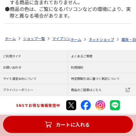
する商品に含まれておりません。
商品の色は、ご覧になるパソコンなどの環境により、実
際と異なる場合があります。
ホーム
ショップ一覧
マイプリント
シルエットプレート【招き猫<303
ホーム
ネットショップ
雑貨・日
ご利用ガイド
よくあるご質問
お問い合わせ
利用規約
サイト運営会社について
特定商取引法に基づく表記について
プライバシーポリシー
商品のご提案はこちら
SNSでお得な情報発信中
カートに入れる
Copyright (C) JAPAN POST Co.,Ltd. All Rights Reserved.