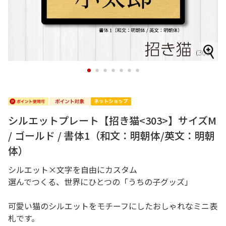
1
2
3
4
5
6
7
シルエットプレート【招き猫<303>】サイズM
/ ゴールド / 書体1（和文：明朝体/英文：明朝
体）
シルエット×文字を自由にカスタム
選んでつくる、世界にひとつの「うちの子グッズ」
可愛い猫のシルエットをモチーフにしたおしゃれなミニ表
札です。