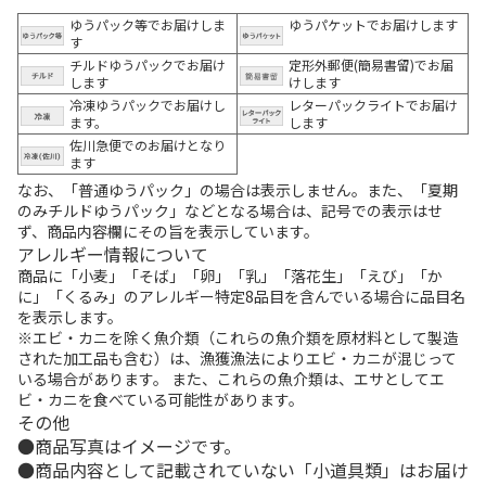
ゆうパック等でお届けしま
ゆうパケットでお届けします
す
チルドゆうパックでお届け
定形外郵便(簡易書留)でお届
します
けします
冷凍ゆうパックでお届けし
レターパックライトでお届け
ます。
します
佐川急便でのお届けとなり
ます
なお、「普通ゆうパック」の場合は表示しません。また、「夏期
のみチルドゆうパック」などとなる場合は、記号での表示はせ
ず、商品内容欄にその旨を表示しています。
アレルギー情報について
商品に「小麦」「そば」「卵」「乳」「落花生」「えび」「か
に」「くるみ」のアレルギー特定8品目を含んでいる場合に品目名
を表示します。
※エビ・カニを除く魚介類（これらの魚介類を原材料として製造
された加工品も含む）は、漁獲漁法によりエビ・カニが混じって
いる場合があります。 また、これらの魚介類は、エサとしてエ
ビ・カニを食べている可能性があります。
その他
商品写真はイメージです。
商品内容として記載されていない「小道具類」はお届け