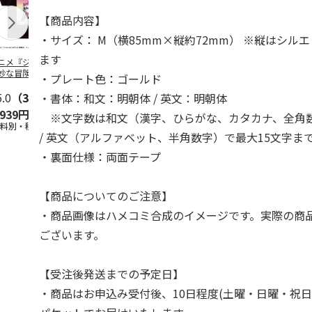
【商品内容】
・サイズ： M（横85mm×縦約72mm） ※縦はシル
ます
ニメ『ジョジョの
コジコジ／ショルダ
POSTIES オリジナ
アニメ『ジョ
妙な冒険 黄金の
ー付きバッグ
ルTシャツ Sサイズ
奇妙な冒険 
・プレート色：ゴールド
CITY POP
…
風』CITY PO
5.0
（3）
4.5
（6）
4.8
（4）
・書体：和文：明朝体 / 英文：明朝体
,939円
1,760円
3,080円
3,839円
※文字数は和文（漢字、ひらがな、カタカナ、全角数
送料別・税込)
(送料別・税込)
(送料別・税込)
(送料別・税込
/ 英文（アルファベット、半角数字）で最大15文字ま
・裏面仕様：両面テープ
【商品についてのご注意】
・商品画像はハメコミ合成のイメージです。実際の商
ございます。
【受注後発送までの予定日】
・商品はお申込み受付後、10日程度(土曜・日曜・祝日