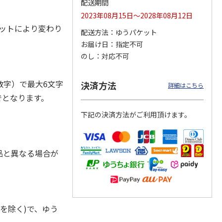
配送期間
2023年08月15日～2028年08月12日
エットにより変わり
配送方法
ゆうパケット
お届け日
指定不可
ジョの
『ジョジョの奇妙な
『ジョジョの奇妙な
『ジョジョの奇妙な
黄金の
冒険 スターダスト
冒険 スターダスト
冒険 スターダスト
のし
対応不可
P
…
クルセイダース』
クルセイダース』
クルセイダース』
ワー
…
トラ
…
トラ
…
4,400円
3,300円
3,300円
字）で最大6文字
決済方法
詳細はこちら
)
(送料別・税込)
(送料別・税込)
(送料別・税込)
でとなります。
下記の決済方法がご利用頂けます。
品と異なる場合が
を除く)で、ゆう