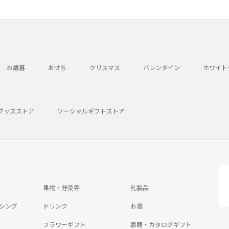
お歳暮
おせち
クリスマス
バレンタイン
ホワイト
グッズストア
ソーシャルギフトストア
果物・野菜等
乳製品
シング
ドリンク
お酒
フラワーギフト
書籍・カタログギフト