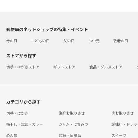
郵便局のネットショップの特集・イベント
母の日
こどもの日
父の日
お中元
敬老の日
ストアから探す
切手・はがきストア
ギフトストア
食品・グルメストア
カテゴリから探す
切手・はがき
海鮮お取り寄せ
肉お取り寄せ
梅干し・惣菜・カレー
ジャム・はちみつ
調味料・ドレッ
めん類
雑貨・日用品
スイーツ