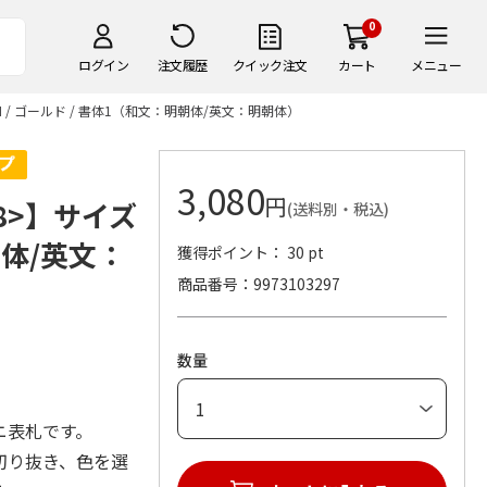
0
ログイン
注文履歴
クイック注文
カート
メニュー
/ ゴールド / 書体1（和文：明朝体/英文：明朝体）
3,080
円
8>】サイズ
(送料別・税込)
朝体/英文：
獲得ポイント： 30 pt
商品番号
9973103297
数量
ニ表札です。
切り抜き、色を選