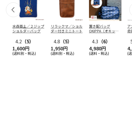
水森亜土／２ジップ
リラックマ／ショル
置き配バッグ
ア
ショルダーバッグ
ダー付きミニトート
OKIPPA（オキッ
奇
パ）
風』
4.2
（5）
4.8
（5）
4.3
（6）
1,600円
1,950円
4,980円
4
(送料別・税込)
(送料別・税込)
(送料・税込)
(