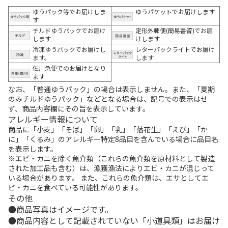
ゆうパック等でお届けしま
ゆうパケットでお届けします
す
チルドゆうパックでお届け
定形外郵便(簡易書留)でお届
します
けします
冷凍ゆうパックでお届けし
レターパックライトでお届け
ます。
します
佐川急便でのお届けとなり
ます
なお、「普通ゆうパック」の場合は表示しません。また、「夏期
のみチルドゆうパック」などとなる場合は、記号での表示はせ
ず、商品内容欄にその旨を表示しています。
アレルギー情報について
商品に「小麦」「そば」「卵」「乳」「落花生」「えび」「か
に」「くるみ」のアレルギー特定8品目を含んでいる場合に品目名
を表示します。
※エビ・カニを除く魚介類（これらの魚介類を原材料として製造
された加工品も含む）は、漁獲漁法によりエビ・カニが混じって
いる場合があります。 また、これらの魚介類は、エサとしてエ
ビ・カニを食べている可能性があります。
その他
商品写真はイメージです。
商品内容として記載されていない「小道具類」はお届け