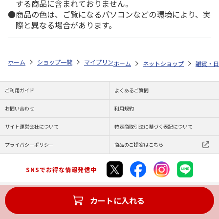
する商品に含まれておりません。
商品の色は、ご覧になるパソコンなどの環境により、実
際と異なる場合があります。
ホーム
ショップ一覧
マイプリント
シルエットプレート【マルチーズ（パ
ホーム
ネットショップ
雑貨・日
ご利用ガイド
よくあるご質問
お問い合わせ
利用規約
サイト運営会社について
特定商取引法に基づく表記について
プライバシーポリシー
商品のご提案はこちら
SNSでお得な情報発信中
カートに入れる
Copyright (C) JAPAN POST Co.,Ltd. All Rights Reserved.