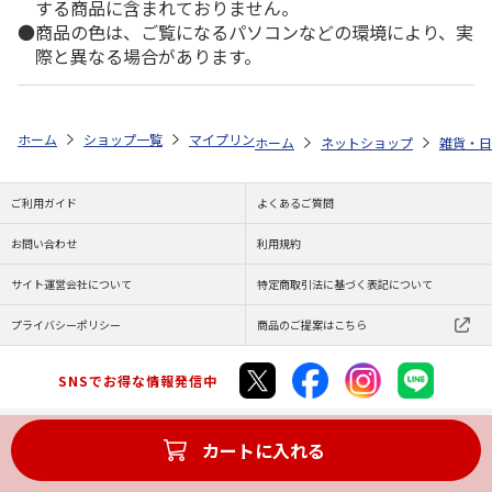
する商品に含まれておりません。
商品の色は、ご覧になるパソコンなどの環境により、実
際と異なる場合があります。
ホーム
ショップ一覧
マイプリント
シルエットプレート【ビーグル<25
ホーム
ネットショップ
雑貨・日
ご利用ガイド
よくあるご質問
お問い合わせ
利用規約
サイト運営会社について
特定商取引法に基づく表記について
プライバシーポリシー
商品のご提案はこちら
SNSでお得な情報発信中
カートに入れる
Copyright (C) JAPAN POST Co.,Ltd. All Rights Reserved.