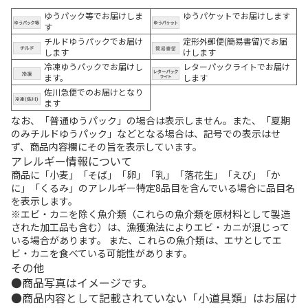
ゆうパック等でお届けしま
ゆうパケットでお届けします
す
チルドゆうパックでお届け
定形外郵便(簡易書留)でお届
します
けします
冷凍ゆうパックでお届けし
レターパックライトでお届け
ます。
します
佐川急便でのお届けとなり
ます
なお、「普通ゆうパック」の場合は表示しません。また、「夏期
のみチルドゆうパック」などとなる場合は、記号での表示はせ
ず、商品内容欄にその旨を表示しています。
アレルギー情報について
商品に「小麦」「そば」「卵」「乳」「落花生」「えび」「か
に」「くるみ」のアレルギー特定8品目を含んでいる場合に品目名
を表示します。
※エビ・カニを除く魚介類（これらの魚介類を原材料として製造
された加工品も含む）は、漁獲漁法によりエビ・カニが混じって
いる場合があります。 また、これらの魚介類は、エサとしてエ
ビ・カニを食べている可能性があります。
その他
商品写真はイメージです。
商品内容として記載されていない「小道具類」はお届け