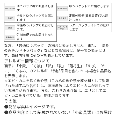
ゆうパック等でお届けしま
ゆうパケットでお届けします
す
チルドゆうパックでお届け
定形外郵便(簡易書留)でお届
します
けします
冷凍ゆうパックでお届けし
レターパックライトでお届け
ます。
します
佐川急便でのお届けとなり
ます
なお、「普通ゆうパック」の場合は表示しません。また、「夏期
のみチルドゆうパック」などとなる場合は、記号での表示はせ
ず、商品内容欄にその旨を表示しています。
アレルギー情報について
商品に「小麦」「そば」「卵」「乳」「落花生」「えび」「か
に」「くるみ」のアレルギー特定8品目を含んでいる場合に品目名
を表示します。
※エビ・カニを除く魚介類（これらの魚介類を原材料として製造
された加工品も含む）は、漁獲漁法によりエビ・カニが混じって
いる場合があります。 また、これらの魚介類は、エサとしてエ
ビ・カニを食べている可能性があります。
その他
商品写真はイメージです。
商品内容として記載されていない「小道具類」はお届け