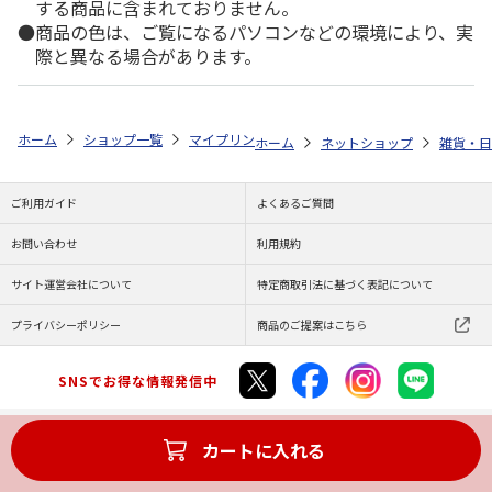
する商品に含まれておりません。
商品の色は、ご覧になるパソコンなどの環境により、実
際と異なる場合があります。
ホーム
ショップ一覧
マイプリント
シルエットプレート【パグ（おすわり
ホーム
ネットショップ
雑貨・日
ご利用ガイド
よくあるご質問
お問い合わせ
利用規約
サイト運営会社について
特定商取引法に基づく表記について
プライバシーポリシー
商品のご提案はこちら
SNSでお得な情報発信中
カートに入れる
Copyright (C) JAPAN POST Co.,Ltd. All Rights Reserved.