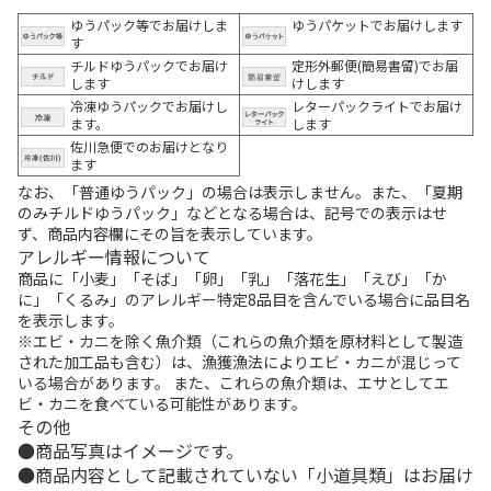
ゆうパック等でお届けしま
ゆうパケットでお届けします
す
チルドゆうパックでお届け
定形外郵便(簡易書留)でお届
します
けします
冷凍ゆうパックでお届けし
レターパックライトでお届け
ます。
します
佐川急便でのお届けとなり
ます
なお、「普通ゆうパック」の場合は表示しません。また、「夏期
のみチルドゆうパック」などとなる場合は、記号での表示はせ
ず、商品内容欄にその旨を表示しています。
アレルギー情報について
商品に「小麦」「そば」「卵」「乳」「落花生」「えび」「か
に」「くるみ」のアレルギー特定8品目を含んでいる場合に品目名
を表示します。
※エビ・カニを除く魚介類（これらの魚介類を原材料として製造
された加工品も含む）は、漁獲漁法によりエビ・カニが混じって
いる場合があります。 また、これらの魚介類は、エサとしてエ
ビ・カニを食べている可能性があります。
その他
商品写真はイメージです。
商品内容として記載されていない「小道具類」はお届け