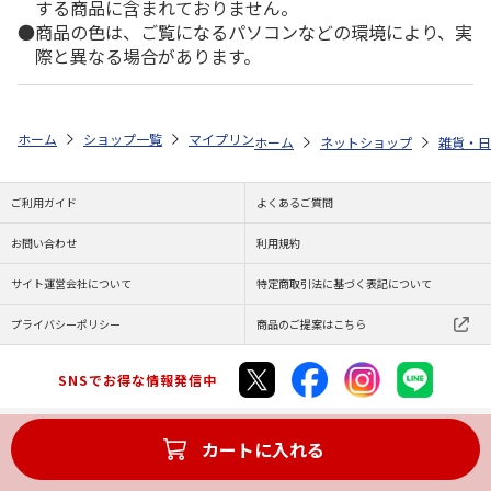
する商品に含まれておりません。
商品の色は、ご覧になるパソコンなどの環境により、実
際と異なる場合があります。
ホーム
ショップ一覧
マイプリント
シルエットプレート【柴犬2<257
ホーム
ネットショップ
雑貨・日
ご利用ガイド
よくあるご質問
お問い合わせ
利用規約
サイト運営会社について
特定商取引法に基づく表記について
プライバシーポリシー
商品のご提案はこちら
SNSでお得な情報発信中
カートに入れる
Copyright (C) JAPAN POST Co.,Ltd. All Rights Reserved.