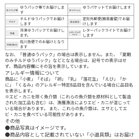
ゆうパック等でお届けしま
ゆうパケットでお届けします
す
チルドゆうパックでお届け
定形外郵便(簡易書留)でお届
します
けします
冷凍ゆうパックでお届けし
レターパックライトでお届け
ます。
します
佐川急便でのお届けとなり
ます
なお、「普通ゆうパック」の場合は表示しません。また、「夏期
のみチルドゆうパック」などとなる場合は、記号での表示はせ
ず、商品内容欄にその旨を表示しています。
アレルギー情報について
商品に「小麦」「そば」「卵」「乳」「落花生」「えび」「か
に」「くるみ」のアレルギー特定8品目を含んでいる場合に品目名
を表示します。
※エビ・カニを除く魚介類（これらの魚介類を原材料として製造
された加工品も含む）は、漁獲漁法によりエビ・カニが混じって
いる場合があります。 また、これらの魚介類は、エサとしてエ
ビ・カニを食べている可能性があります。
その他
商品写真はイメージです。
商品内容として記載されていない「小道具類」はお届け