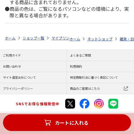
する商品に含まれておりません。
商品の色は、ご覧になるパソコンなどの環境により、実
際と異なる場合があります。
ホーム
ショップ一覧
マイプリント
シルエットプレート【シーズー<10
ホーム
ネットショップ
雑貨・日
ご利用ガイド
よくあるご質問
お問い合わせ
利用規約
サイト運営会社について
特定商取引法に基づく表記について
プライバシーポリシー
商品のご提案はこちら
SNSでお得な情報発信中
カートに入れる
Copyright (C) JAPAN POST Co.,Ltd. All Rights Reserved.