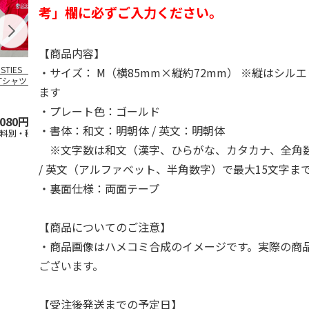
考」欄に必ずご入力ください。
【商品内容】
OSTIES オリジナ
アニメ『ジョジョの
コジコジ／ショルダ
アニメ『ジョ
・サイズ： M（横85mm×縦約72mm） ※縦はシル
Tシャツ Sサイズ
奇妙な冒険 黄金の
ー付きバッグ
奇妙な冒険 
ます
風』CITY POP
…
風』CITY PO
5.0
（3）
4.5
（6）
4.8
（4）
・プレート色：ゴールド
,080円
4,939円
1,760円
3,839円
・書体：和文：明朝体 / 英文：明朝体
送料別・税込)
(送料別・税込)
(送料別・税込)
(送料別・税込
※文字数は和文（漢字、ひらがな、カタカナ、全角数
/ 英文（アルファベット、半角数字）で最大15文字ま
・裏面仕様：両面テープ
【商品についてのご注意】
・商品画像はハメコミ合成のイメージです。実際の商
ございます。
【受注後発送までの予定日】