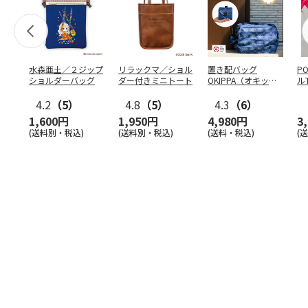
水森亜土／２ジップ
リラックマ／ショル
置き配バッグ
P
ショルダーバッグ
ダー付きミニトート
OKIPPA（オキッ
ル
パ）
4.2
（5）
4.8
（5）
4.3
（6）
1,600円
1,950円
4,980円
3
(送料別・税込)
(送料別・税込)
(送料・税込)
(