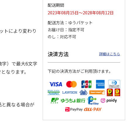
配送期間
2023年08月15日～2028年08月12日
配送方法
ゆうパケット
お届け日
指定不可
ジョの
『ジョジョの奇妙な
『ジョジョの奇妙な
『ジョジョの奇妙な
エットにより変わり
黄金の
冒険 スターダスト
冒険 スターダスト
冒険 スターダスト
のし
対応不可
P
…
クルセイダース』
クルセイダース』
クルセイダース』
ワー
…
トラ
…
トラ
…
4,400円
3,300円
3,300円
決済方法
詳細はこちら
)
(送料別・税込)
(送料別・税込)
(送料別・税込)
字）で最大6文字
でとなります。
下記の決済方法がご利用頂けます。
品と異なる場合が