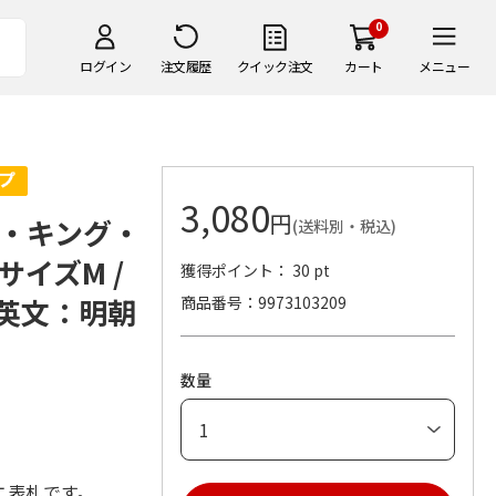
0
ログイン
注文履歴
クイック注文
カート
メニュー
3,080
円
・キング・
(送料別・税込)
サイズM /
獲得ポイント： 30 pt
/英文：明朝
商品番号
9973103209
数量
ニ表札です。