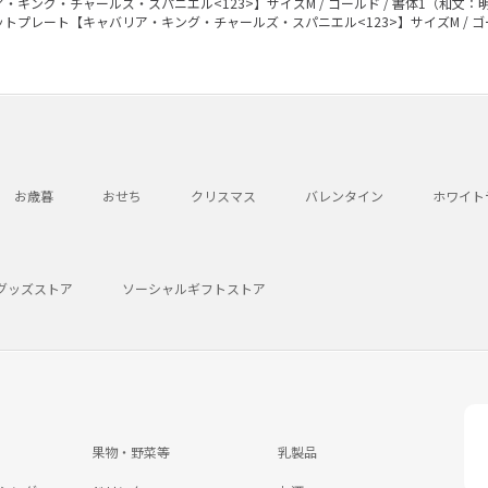
キング・チャールズ・スパニエル<123>】サイズM / ゴールド / 書体1（和文：
トプレート【キャバリア・キング・チャールズ・スパニエル<123>】サイズM / ゴ
お歳暮
おせち
クリスマス
バレンタイン
ホワイト
グッズストア
ソーシャルギフトストア
果物・野菜等
乳製品