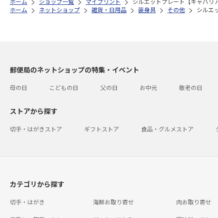
ホーム
ショップ一覧
マイプリント
シルエットプレート【キャバリア・
ホーム
ネットショップ
雑貨・日用品
装身具
その他
シルエッ
郵便局のネットショップの特集・イベント
母の日
こどもの日
父の日
お中元
敬老の日
ストアから探す
切手・はがきストア
ギフトストア
食品・グルメストア
カテゴリから探す
切手・はがき
海鮮お取り寄せ
肉お取り寄せ