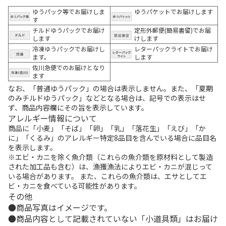
ゆうパック等でお届けしま
ゆうパケットでお届けします
す
チルドゆうパックでお届け
定形外郵便(簡易書留)でお届
します
けします
冷凍ゆうパックでお届けし
レターパックライトでお届け
ます。
します
佐川急便でのお届けとなり
ます
なお、「普通ゆうパック」の場合は表示しません。また、「夏期
のみチルドゆうパック」などとなる場合は、記号での表示はせ
ず、商品内容欄にその旨を表示しています。
アレルギー情報について
商品に「小麦」「そば」「卵」「乳」「落花生」「えび」「か
に」「くるみ」のアレルギー特定8品目を含んでいる場合に品目名
を表示します。
※エビ・カニを除く魚介類（これらの魚介類を原材料として製造
された加工品も含む）は、漁獲漁法によりエビ・カニが混じって
いる場合があります。 また、これらの魚介類は、エサとしてエ
ビ・カニを食べている可能性があります。
その他
商品写真はイメージです。
商品内容として記載されていない「小道具類」はお届け