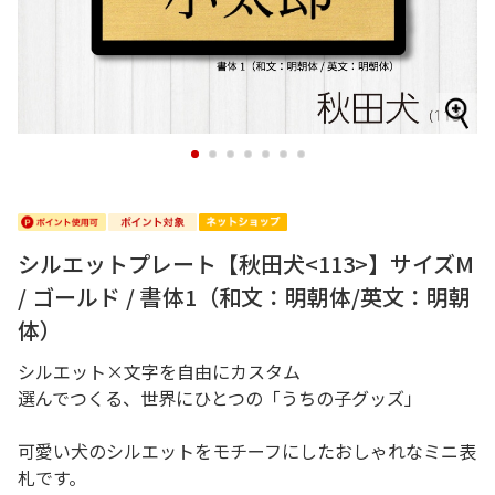
1
2
3
4
5
6
7
シルエットプレート【秋田犬<113>】サイズM
/ ゴールド / 書体1（和文：明朝体/英文：明朝
体）
シルエット×文字を自由にカスタム
選んでつくる、世界にひとつの「うちの子グッズ」
可愛い犬のシルエットをモチーフにしたおしゃれなミニ表
札です。