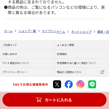
する商品に含まれておりません。
商品の色は、ご覧になるパソコンなどの環境により、実
際と異なる場合があります。
ホーム
ショップ一覧
マイプリント
シルエットプレート【秋田犬<113
ホーム
ネットショップ
雑貨・日
ご利用ガイド
よくあるご質問
お問い合わせ
利用規約
サイト運営会社について
特定商取引法に基づく表記について
プライバシーポリシー
商品のご提案はこちら
SNSでお得な情報発信中
カートに入れる
Copyright (C) JAPAN POST Co.,Ltd. All Rights Reserved.