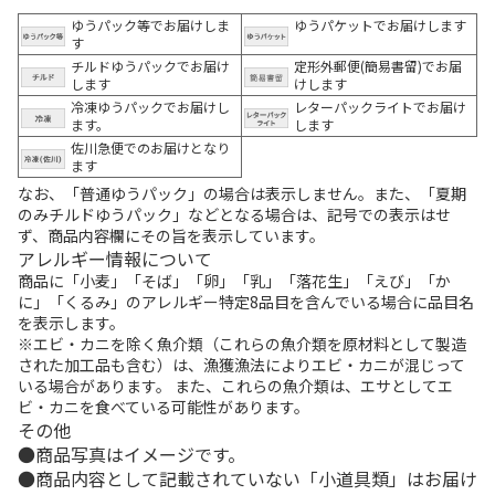
ゆうパック等でお届けしま
ゆうパケットでお届けします
す
チルドゆうパックでお届け
定形外郵便(簡易書留)でお届
します
けします
冷凍ゆうパックでお届けし
レターパックライトでお届け
ます。
します
佐川急便でのお届けとなり
ます
なお、「普通ゆうパック」の場合は表示しません。また、「夏期
のみチルドゆうパック」などとなる場合は、記号での表示はせ
ず、商品内容欄にその旨を表示しています。
アレルギー情報について
商品に「小麦」「そば」「卵」「乳」「落花生」「えび」「か
に」「くるみ」のアレルギー特定8品目を含んでいる場合に品目名
を表示します。
※エビ・カニを除く魚介類（これらの魚介類を原材料として製造
された加工品も含む）は、漁獲漁法によりエビ・カニが混じって
いる場合があります。 また、これらの魚介類は、エサとしてエ
ビ・カニを食べている可能性があります。
その他
商品写真はイメージです。
商品内容として記載されていない「小道具類」はお届け