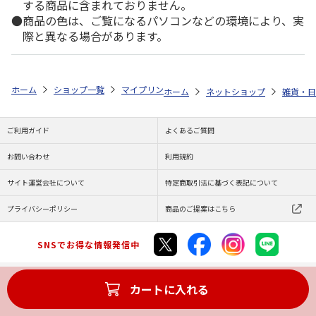
する商品に含まれておりません。
商品の色は、ご覧になるパソコンなどの環境により、実
際と異なる場合があります。
ホーム
ショップ一覧
マイプリント
シルエットプレート【ノルウェージ
ホーム
ネットショップ
雑貨・日
ご利用ガイド
よくあるご質問
お問い合わせ
利用規約
サイト運営会社について
特定商取引法に基づく表記について
プライバシーポリシー
商品のご提案はこちら
SNSでお得な情報発信中
カートに入れる
Copyright (C) JAPAN POST Co.,Ltd. All Rights Reserved.