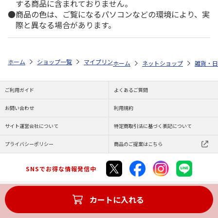
する商品に含まれておりません。
商品の色は、ご覧になるパソコンなどの環境により、実
際と異なる場合があります。
ホーム
ショップ一覧
マイプリント
シルエットプレート【サイベリアン<
ホーム
ネットショップ
雑貨・日
ご利用ガイド
よくあるご質問
お問い合わせ
利用規約
サイト運営会社について
特定商取引法に基づく表記について
プライバシーポリシー
商品のご提案はこちら
SNSでお得な情報発信中
カートに入れる
Copyright (C) JAPAN POST Co.,Ltd. All Rights Reserved.