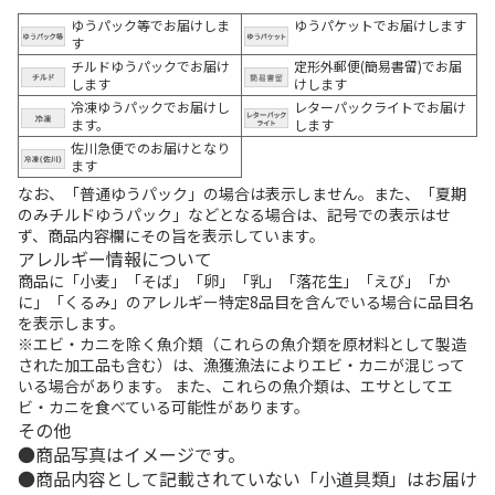
ゆうパック等でお届けしま
ゆうパケットでお届けします
す
チルドゆうパックでお届け
定形外郵便(簡易書留)でお届
します
けします
冷凍ゆうパックでお届けし
レターパックライトでお届け
ます。
します
佐川急便でのお届けとなり
ます
なお、「普通ゆうパック」の場合は表示しません。また、「夏期
のみチルドゆうパック」などとなる場合は、記号での表示はせ
ず、商品内容欄にその旨を表示しています。
アレルギー情報について
商品に「小麦」「そば」「卵」「乳」「落花生」「えび」「か
に」「くるみ」のアレルギー特定8品目を含んでいる場合に品目名
を表示します。
※エビ・カニを除く魚介類（これらの魚介類を原材料として製造
された加工品も含む）は、漁獲漁法によりエビ・カニが混じって
いる場合があります。 また、これらの魚介類は、エサとしてエ
ビ・カニを食べている可能性があります。
その他
商品写真はイメージです。
商品内容として記載されていない「小道具類」はお届け