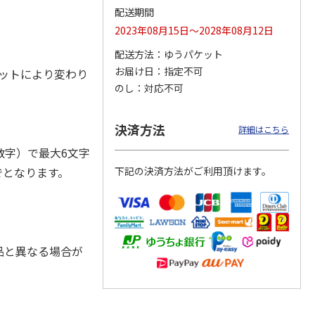
配送期間
2023年08月15日～2028年08月12日
配送方法
ゆうパケット
お届け日
指定不可
ジョの
『ジョジョの奇妙な
『ジョジョの奇妙な
「I’m Doraemon」
エットにより変わり
黄金の
冒険 スターダスト
冒険 スターダスト
× カオル 郵便局限
のし
対応不可
P
…
クルセイダース』
クルセイダース』
定モデル（
…
ワー
…
トラ
…
4.8
（4）
4,400円
3,300円
4,840円
決済方法
詳細はこちら
)
(送料別・税込)
(送料別・税込)
(送料別・税込)
字）で最大6文字
でとなります。
下記の決済方法がご利用頂けます。
品と異なる場合が