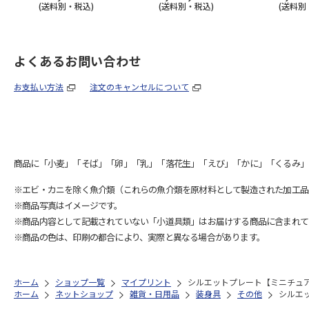
(送料別・税込)
(送料別・税込)
(送料別
よくあるお問い合わせ
お支払い方法
注文のキャンセルについて
商品に「小麦」「そば」「卵」「乳」「落花生」「えび」「かに」「くるみ」
※エビ・カニを除く魚介類（これらの魚介類を原材料として製造された加工品
※商品写真はイメージです。
※商品内容として記載されていない「小道具類」はお届けする商品に含まれて
※商品の色は、印刷の都合により、実際と異なる場合があります。
ホーム
ショップ一覧
マイプリント
シルエットプレート【ミニチュア・
ホーム
ネットショップ
雑貨・日用品
装身具
その他
シルエッ