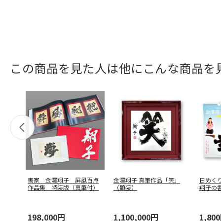
この商品を見た人は他にこんな商品を
書家 金澤翔子 屏風百点
金澤翔子 真筆作品「笑」
日めく
作品集 特装版（真筆付）
（額装）
翔子の
198,000円
1,100,000円
1,80