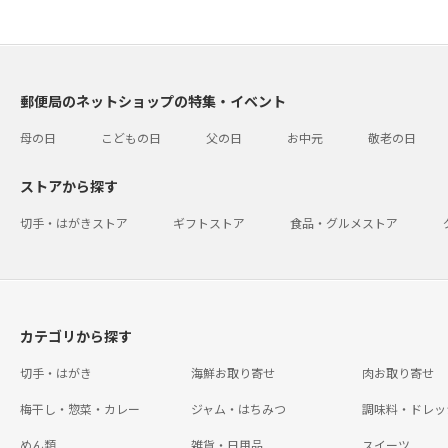
郵便局のネットショップの特集・イベント
母の日
こどもの日
父の日
お中元
敬老の日
ストアから探す
切手・はがきストア
ギフトストア
食品・グルメストア
カテゴリから探す
切手・はがき
海鮮お取り寄せ
肉お取り寄せ
梅干し・惣菜・カレー
ジャム・はちみつ
調味料・ドレッ
めん類
雑貨・日用品
スイーツ