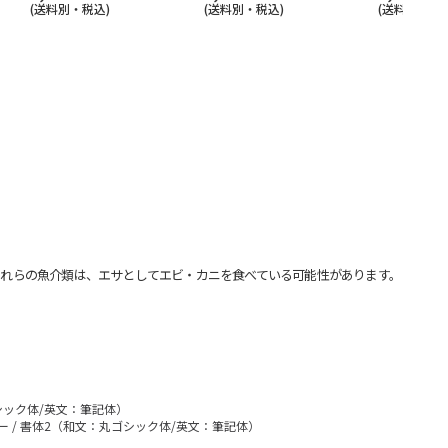
(送料別・税込)
(送料別・税込)
(送料別・税込
れらの魚介類は、エサとしてエビ・カニを食べている可能性があります。
シック体/英文：筆記体）
ー / 書体2（和文：丸ゴシック体/英文：筆記体）