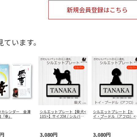
新規会員登録はこちら
見ています。
りカレンダー 金澤
シルエットプレート【柴犬<
シルエットプレート【ト
書「幸」
105>】サイズM / シルバー
イ・プードル（アフロ）<
…
67>】サ
…
0円
3,080円
3,080円