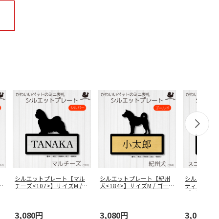
シルエットプレート【マル
シルエットプレート【紀州
シルエット
0
チーズ<107>】サイズM /
犬<184>】サイズM / ゴー
ティッシュフ
シ
…
ル
…
>】サ
…
3,080円
3,080円
3,080円