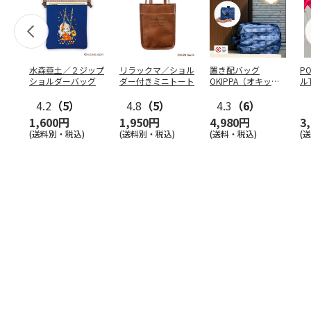
水森亜土／２ジップ
リラックマ／ショル
置き配バッグ
P
ショルダーバッグ
ダー付きミニトート
OKIPPA（オキッ
ル
パ）
4.2
（5）
4.8
（5）
4.3
（6）
1,600円
1,950円
4,980円
3
(送料別・税込)
(送料別・税込)
(送料・税込)
(