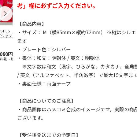
考」欄に必ずご入力ください。
【商品内容】
OSTIES オリジナ
アニメ『ジョジョの
コジコジ／ショルダ
アニメ『ジョ
・サイズ： M（横85mm×縦約72mm） ※縦はシル
Tシャツ Sサイズ
奇妙な冒険 黄金の
ー付きバッグ
奇妙な冒険 
ます
風』CITY POP
…
風』CITY PO
5.0
（3）
4.5
（6）
4.8
（4）
・プレート色：シルバー
,080円
4,939円
1,760円
3,839円
・書体：和文：明朝体 / 英文：明朝体
送料別・税込)
(送料別・税込)
(送料別・税込)
(送料別・税込
※文字数は和文（漢字、ひらがな、カタカナ、全角数
/ 英文（アルファベット、半角数字）で最大15文字ま
・裏面仕様：両面テープ
【商品についてのご注意】
・商品画像はハメコミ合成のイメージです。実際の商
ございます。
【受注後発送までの予定日】