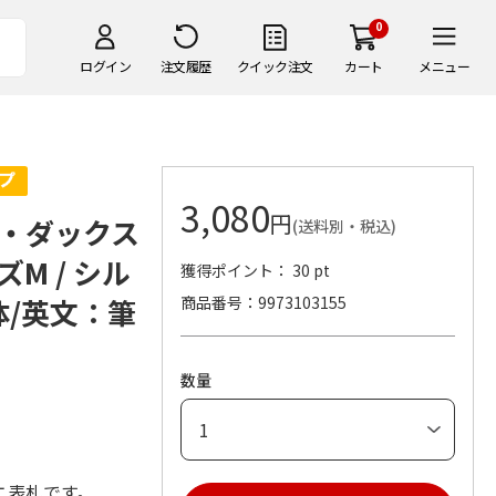
0
ログイン
注文履歴
クイック注文
カート
メニュー
3,080
円
・ダックス
(送料別・税込)
M / シル
獲得ポイント： 30 pt
体/英文：筆
商品番号
9973103155
数量
ニ表札です。