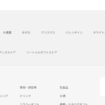
お歳暮
おせち
クリスマス
バレンタイン
ホワイト
グッズストア
ソーシャルギフトストア
果物・野菜等
乳製品
シング
ドリンク
お酒
フラワーギフト
書籍・カタログギフト