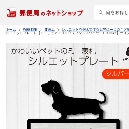
ホーム
WEB特集
非食品
シルエットを選んで作る世界に一つの “う
シルエットプレート【ミニチュア・ダックスフンド（ワイヤー）<164>】サイズM