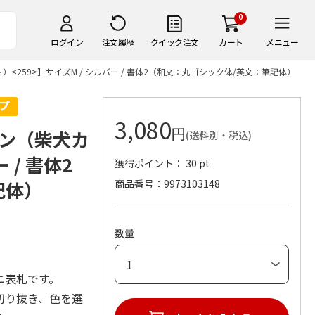
0
ログイン
注文履歴
クイック注文
カート
メニュー
259>】サイズM / シルバー / 書体2（和文：丸ゴシック体/英文：筆記体）
3,080
円
ン（柴犬カ
(送料別・税込)
 / 書体2
獲得ポイント： 30 pt
記体）
商品番号
9973103148
数量
ニ表札です。
切り抜き、色を選