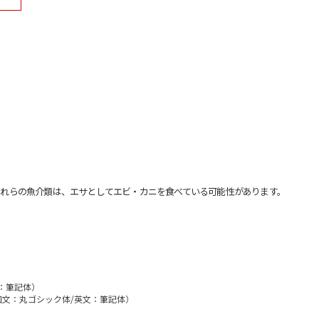
れらの魚介類は、エサとしてエビ・カニを食べている可能性があります。
文：筆記体）
（和文：丸ゴシック体/英文：筆記体）