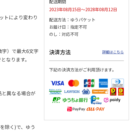
配送期間
2023年08月15日～2028年08月12日
エットにより変わり
配送方法
ゆうパケット
お届け日
指定不可
奇妙な
『ジョジョの奇妙な
POSTIES オリジナ
『ジョジョの奇妙な
ダスト
冒険 スターダスト
ルTシャツ Sサイズ
冒険 スターダスト
のし
対応不可
ス』
クルセイダース』
クルセイダース』
トラ
…
トラ
…
3,300円
3,080円
3,300円
字）で最大6文字
決済方法
詳細はこちら
)
(送料別・税込)
(送料別・税込)
(送料別・税込)
でとなります。
下記の決済方法がご利用頂けます。
品と異なる場合が
を除く)で、ゆう