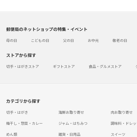
郵便局のネットショップの特集・イベント
母の日
こどもの日
父の日
お中元
敬老の日
ストアから探す
切手・はがきストア
ギフトストア
食品・グルメストア
カテゴリから探す
切手・はがき
海鮮お取り寄せ
肉お取り寄せ
梅干し・惣菜・カレー
ジャム・はちみつ
調味料・ドレッ
めん類
雑貨・日用品
スイーツ