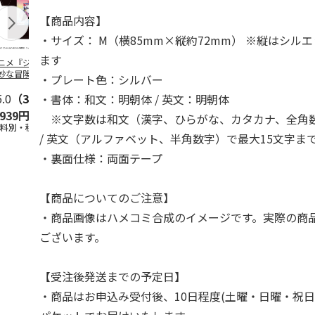
【商品内容】
・サイズ： M（横85mm×縦約72mm） ※縦はシル
ます
ニメ『ジョジョの
コジコジ／ショルダ
アニメ『ジョジョの
『ジョジョの
妙な冒険 黄金の
ー付きバッグ
奇妙な冒険 黄金の
冒険 スター
・プレート色：シルバー
CITY POP
…
風』CITY POP
…
クルセイダー
5.0
（3）
4.4
（5）
4.8
（4）
ワー
…
・書体：和文：明朝体 / 英文：明朝体
,939円
1,760円
3,839円
4,400円
※文字数は和文（漢字、ひらがな、カタカナ、全角数
送料別・税込)
(送料別・税込)
(送料別・税込)
(送料別・税込
/ 英文（アルファベット、半角数字）で最大15文字ま
・裏面仕様：両面テープ
【商品についてのご注意】
・商品画像はハメコミ合成のイメージです。実際の商
ございます。
【受注後発送までの予定日】
・商品はお申込み受付後、10日程度(土曜・日曜・祝日