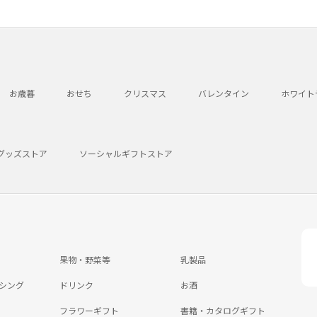
お歳暮
おせち
クリスマス
バレンタイン
ホワイト
グッズストア
ソーシャルギフトストア
果物・野菜等
乳製品
シング
ドリンク
お酒
フラワーギフト
書籍・カタログギフト