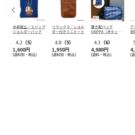
水森亜土／２ジップ
リラックマ／ショル
置き配バッグ
ア
ショルダーバッグ
ダー付きミニトート
OKIPPA（オキッ
奇
パ）
風』
4.2
（5）
4.8
（5）
4.3
（6）
1,600円
1,950円
4,980円
4
(送料別・税込)
(送料別・税込)
(送料・税込)
(