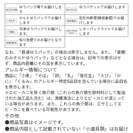
ゆうパック等でお届けしま
ゆうパケットでお届けします
す
チルドゆうパックでお届け
定形外郵便(簡易書留)でお届
します
けします
冷凍ゆうパックでお届けし
レターパックライトでお届け
ます。
します
佐川急便でのお届けとなり
ます
なお、「普通ゆうパック」の場合は表示しません。また、「夏期
のみチルドゆうパック」などとなる場合は、記号での表示はせ
ず、商品内容欄にその旨を表示しています。
アレルギー情報について
商品に「小麦」「そば」「卵」「乳」「落花生」「えび」「か
に」「くるみ」のアレルギー特定8品目を含んでいる場合に品目名
を表示します。
※エビ・カニを除く魚介類（これらの魚介類を原材料として製造
された加工品も含む）は、漁獲漁法によりエビ・カニが混じって
いる場合があります。 また、これらの魚介類は、エサとしてエ
ビ・カニを食べている可能性があります。
その他
商品写真はイメージです。
商品内容として記載されていない「小道具類」はお届け