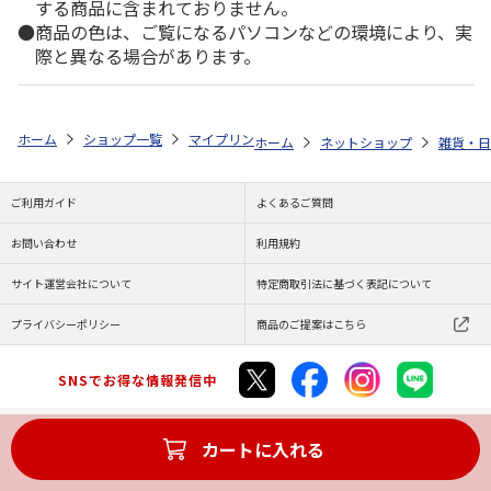
する商品に含まれておりません。
商品の色は、ご覧になるパソコンなどの環境により、実
際と異なる場合があります。
ホーム
ショップ一覧
マイプリント
シルエットプレート【フレンチ・ブ
ホーム
ネットショップ
雑貨・日
ご利用ガイド
よくあるご質問
お問い合わせ
利用規約
サイト運営会社について
特定商取引法に基づく表記について
プライバシーポリシー
商品のご提案はこちら
SNSでお得な情報発信中
カートに入れる
Copyright (C) JAPAN POST Co.,Ltd. All Rights Reserved.