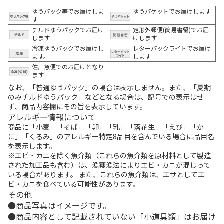
ゆうパック等でお届けしま
ゆうパケットでお届けします
す
チルドゆうパックでお届け
定形外郵便(簡易書留)でお届
します
けします
冷凍ゆうパックでお届けし
レターパックライトでお届け
ます。
します
佐川急便でのお届けとなり
ます
なお、「普通ゆうパック」の場合は表示しません。また、「夏期
のみチルドゆうパック」などとなる場合は、記号での表示はせ
ず、商品内容欄にその旨を表示しています。
アレルギー情報について
商品に「小麦」「そば」「卵」「乳」「落花生」「えび」「か
に」「くるみ」のアレルギー特定8品目を含んでいる場合に品目名
を表示します。
※エビ・カニを除く魚介類（これらの魚介類を原材料として製造
された加工品も含む）は、漁獲漁法によりエビ・カニが混じって
いる場合があります。 また、これらの魚介類は、エサとしてエ
ビ・カニを食べている可能性があります。
その他
商品写真はイメージです。
商品内容として記載されていない「小道具類」はお届け