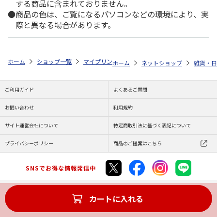
する商品に含まれておりません。
商品の色は、ご覧になるパソコンなどの環境により、実
際と異なる場合があります。
ホーム
ショップ一覧
マイプリント
シルエットプレート【チワワ（ロング
ホーム
ネットショップ
雑貨・日
ご利用ガイド
よくあるご質問
お問い合わせ
利用規約
サイト運営会社について
特定商取引法に基づく表記について
プライバシーポリシー
商品のご提案はこちら
SNSでお得な情報発信中
カートに入れる
Copyright (C) JAPAN POST Co.,Ltd. All Rights Reserved.