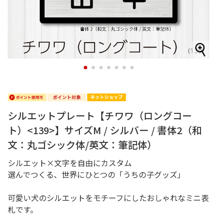
1
2
3
4
5
6
7
シルエットプレート【チワワ（ロングコー
ト）<139>】サイズM / シルバー / 書体2（和
文：丸ゴシック体/英文：筆記体）
シルエット×文字を自由にカスタム
選んでつくる、世界にひとつの「うちの子グッズ」
可愛い犬のシルエットをモチーフにしたおしゃれなミニ表
札です。