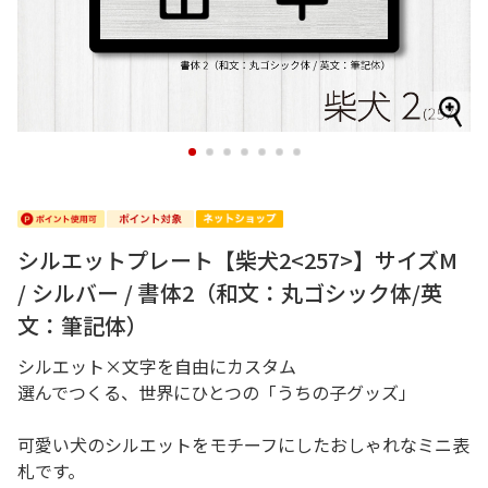
1
2
3
4
5
6
7
シルエットプレート【柴犬2<257>】サイズM
/ シルバー / 書体2（和文：丸ゴシック体/英
文：筆記体）
シルエット×文字を自由にカスタム
選んでつくる、世界にひとつの「うちの子グッズ」
可愛い犬のシルエットをモチーフにしたおしゃれなミニ表
札です。