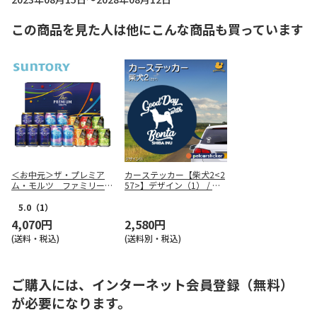
この商品を見た人は他にこんな商品も買っています
＜お中元＞ザ・プレミア
カーステッカー【柴犬2<2
ム・モルツ ファミリーセ
57>】デザイン（1） / ホ
ット
ワイト / 書体（英文のみ
可：筆記体）
5.0
（1）
4,070円
2,580円
(送料・税込)
(送料別・税込)
ご購入には、インターネット会員登録（無料）
が必要になります。