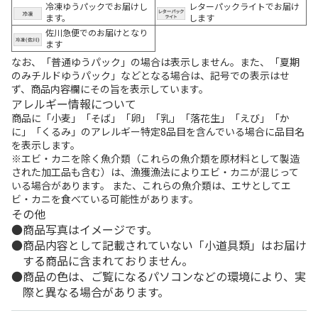
冷凍ゆうパックでお届けし
レターパックライトでお届け
ます。
します
佐川急便でのお届けとなり
ます
なお、「普通ゆうパック」の場合は表示しません。また、「夏期
のみチルドゆうパック」などとなる場合は、記号での表示はせ
ず、商品内容欄にその旨を表示しています。
アレルギー情報について
商品に「小麦」「そば」「卵」「乳」「落花生」「えび」「か
に」「くるみ」のアレルギー特定8品目を含んでいる場合に品目名
を表示します。
※エビ・カニを除く魚介類（これらの魚介類を原材料として製造
された加工品も含む）は、漁獲漁法によりエビ・カニが混じって
いる場合があります。 また、これらの魚介類は、エサとしてエ
ビ・カニを食べている可能性があります。
その他
商品写真はイメージです。
商品内容として記載されていない「小道具類」はお届け
する商品に含まれておりません。
商品の色は、ご覧になるパソコンなどの環境により、実
際と異なる場合があります。