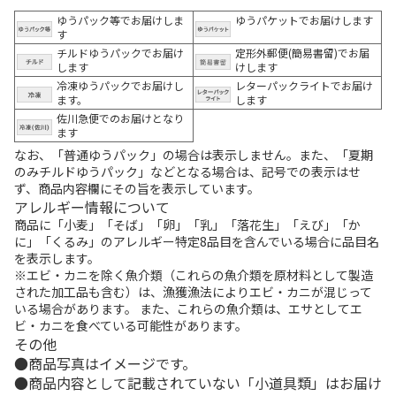
ゆうパック等でお届けしま
ゆうパケットでお届けします
す
チルドゆうパックでお届け
定形外郵便(簡易書留)でお届
します
けします
冷凍ゆうパックでお届けし
レターパックライトでお届け
ます。
します
佐川急便でのお届けとなり
ます
なお、「普通ゆうパック」の場合は表示しません。また、「夏期
のみチルドゆうパック」などとなる場合は、記号での表示はせ
ず、商品内容欄にその旨を表示しています。
アレルギー情報について
商品に「小麦」「そば」「卵」「乳」「落花生」「えび」「か
に」「くるみ」のアレルギー特定8品目を含んでいる場合に品目名
を表示します。
※エビ・カニを除く魚介類（これらの魚介類を原材料として製造
された加工品も含む）は、漁獲漁法によりエビ・カニが混じって
いる場合があります。 また、これらの魚介類は、エサとしてエ
ビ・カニを食べている可能性があります。
その他
商品写真はイメージです。
商品内容として記載されていない「小道具類」はお届け