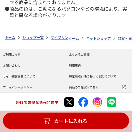
する商品に含まれておりません。
商品の色は、ご覧になるパソコンなどの環境により、実
際と異なる場合があります。
ホーム
ショップ一覧
マイプリント
シルエットプレート【ジャックラッ
ホーム
ネットショップ
雑貨・日
ご利用ガイド
よくあるご質問
お問い合わせ
利用規約
サイト運営会社について
特定商取引法に基づく表記について
プライバシーポリシー
商品のご提案はこちら
SNSでお得な情報発信中
カートに入れる
Copyright (C) JAPAN POST Co.,Ltd. All Rights Reserved.