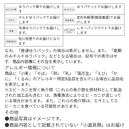
ゆうパック等でお届けしま
ゆうパケットでお届けします
す
チルドゆうパックでお届け
定形外郵便(簡易書留)でお届
します
けします
冷凍ゆうパックでお届けし
レターパックライトでお届け
ます。
します
佐川急便でのお届けとなり
ます
なお、「普通ゆうパック」の場合は表示しません。また、「夏期
のみチルドゆうパック」などとなる場合は、記号での表示はせ
ず、商品内容欄にその旨を表示しています。
アレルギー情報について
商品に「小麦」「そば」「卵」「乳」「落花生」「えび」「か
に」「くるみ」のアレルギー特定8品目を含んでいる場合に品目名
を表示します。
※エビ・カニを除く魚介類（これらの魚介類を原材料として製造
された加工品も含む）は、漁獲漁法によりエビ・カニが混じって
いる場合があります。 また、これらの魚介類は、エサとしてエ
ビ・カニを食べている可能性があります。
その他
商品写真はイメージです。
商品内容として記載されていない「小道具類」はお届け