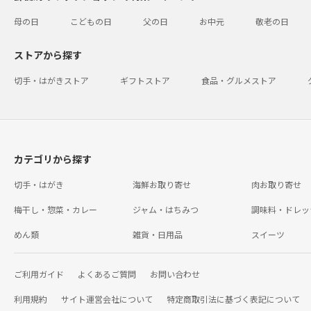
母の日
こどもの日
父の日
お中元
敬老の日
ストアから探す
切手・はがきストア
ギフトストア
食品・グルメストア
カテゴリから探す
切手・はがき
海鮮お取り寄せ
肉お取り寄せ
梅干し・惣菜・カレー
ジャム・はちみつ
調味料・ドレッ
めん類
雑貨・日用品
スイーツ
ご利用ガイド
よくあるご質問
お問い合わせ
利用規約
サイト運営会社について
特定商取引法に基づく表記について