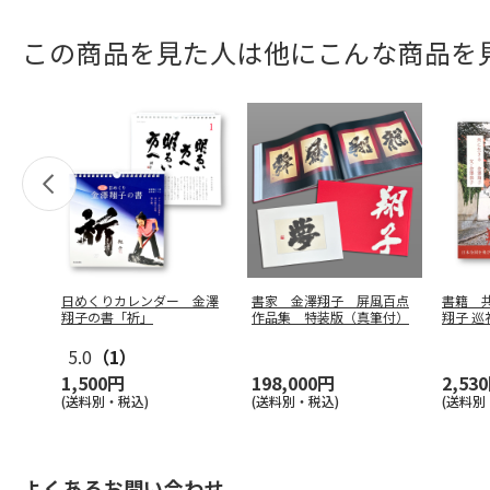
この商品を見た人は他にこんな商品を
日めくりカレンダー 金澤
書家 金澤翔子 屏風百点
書籍 
翔子の書「祈」
作品集 特装版（真筆付）
翔子 巡
5.0
（1）
1,500円
198,000円
2,53
(送料別・税込)
(送料別・税込)
(送料別
よくあるお問い合わせ