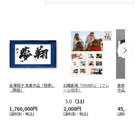
金澤翔子 真筆作品「翔夢」
日曜劇場『VIVANT』（フレ
書家 金澤
（額装）
ーム切手）
作品集 特
5.0
（11）
1,760,000円
2,000円
45,100円
(送料別・税込)
(送料別・税込)
(送料別・税込