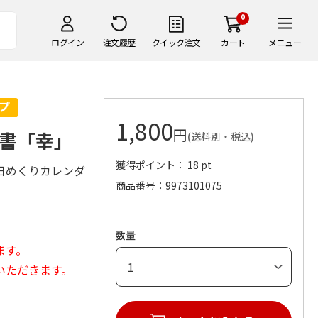
0
ログイン
注文履歴
クイック注文
カート
メニュー
1,800
円
書「幸」
(送料別・税込)
獲得ポイント： 18 pt
日めくりカレンダ
商品番号
9973101075
数量
ます。
いただきます。