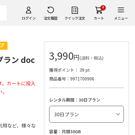
0
ログイン
注文履歴
クイック注文
カート
メニュー
3,990
円
ラン doc
(送料・税込)
獲得ポイント： 39 pt
商品番号
9971700906
す。カートに投入
い。
レンタル期間：30日プラン
利用など、様々な
容量：月間30GB