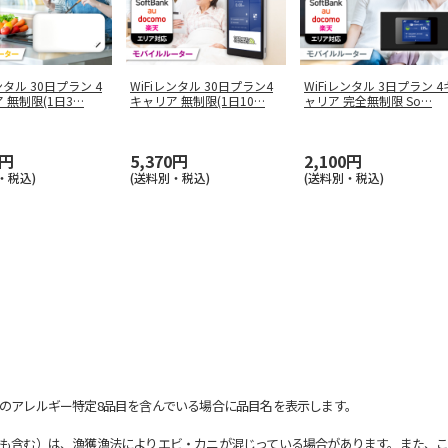
ンタル 30日プラン 4
WiFiレンタル 30日プラン4
WiFiレンタル 3日プラン 4
 無制限(1日3
…
キャリア 無制限(1日10
…
ャリア 完全無制限 So
…
0円
5,370円
2,100円
・税込)
(送料別・税込)
(送料別・税込)
のアレルギー特定8品目を含んでいる場合に品目名を表示します。
も含む）は、漁獲漁法によりエビ・カニが混じっている場合があります。また、こ