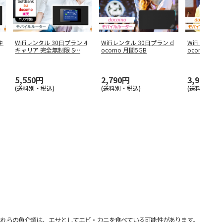
キ
WiFiレンタル 30日プラン 4
WiFiレンタル 30日プラン d
WiFiレンタル
キャリア 完全無制限 S
…
ocomo 月間5GB
ocomo 月間
5,550円
2,790円
3,990円
(送料別・税込)
(送料別・税込)
(送料別・税込
れらの魚介類は、エサとしてエビ・カニを食べている可能性があります。