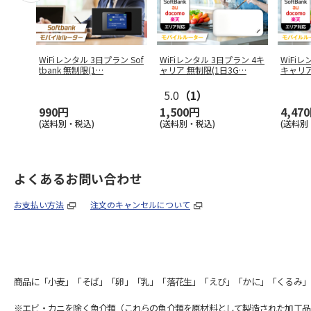
WiFiレンタル 3日プラン Sof
WiFiレンタル 3日プラン 4キ
WiFiレ
tbank 無制限(1
…
ャリア 無制限(1日3G
…
キャリア
5.0
（1）
990円
1,500円
4,47
(送料別・税込)
(送料別・税込)
(送料別
よくあるお問い合わせ
お支払い方法
注文のキャンセルについて
商品に「小麦」「そば」「卵」「乳」「落花生」「えび」「かに」「くるみ」
※エビ・カニを除く魚介類（これらの魚介類を原材料として製造された加工品