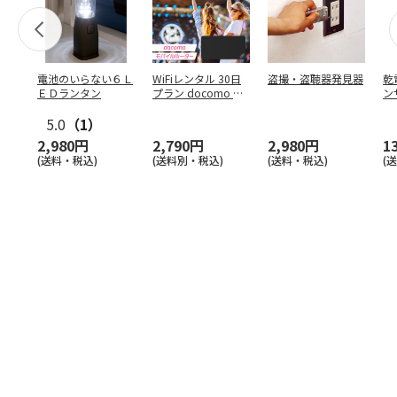
電池のいらない６Ｌ
WiFiレンタル 30日
盗撮・盗聴器発見器
乾
ＥＤランタン
プラン docomo 月
ン
間5GB
5.0
（1）
2,980円
2,790円
2,980円
1
(送料・税込)
(送料別・税込)
(送料・税込)
(