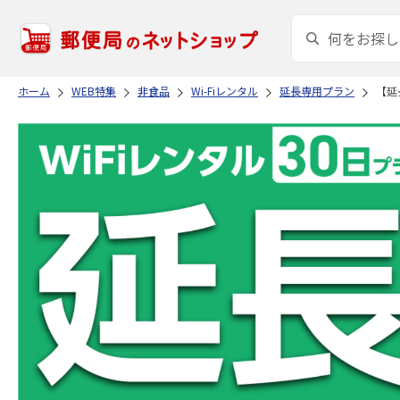
ホーム
WEB特集
非食品
Wi-Fiレンタル
延長専用プラン
【延