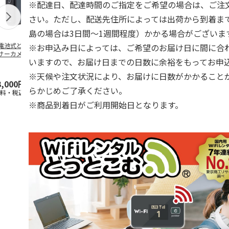
※配達日、配達時間のご指定をご希望の場合は、ご注
さい。ただし、配送先住所によっては出荷から到着ま
島の場合は3日間～1週間程度）かかる場合がございま
電池式どこでもセ
WiFiレンタル 3日プ
WiFiレンタル 30日
WiFiレンタル
※お申込み日によっては、ご希望のお届け日に間に合
サーカメラ
ラン 4キャリア 完全
プラン docomo 月
ラン WiMAX
いますので、お届け日までの日数に余裕をもってお申
無制限 So
…
間30GB
(モバイル
…
※天候や注文状況により、お届けに日数がかかること
3,000円
2,100円
3,990円
2,070円
らかじめご了承ください。
送料・税込)
(送料別・税込)
(送料別・税込)
(送料別・税込
※商品到着日がご利用開始日となります。