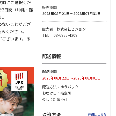
文時にご選択くだ
販売期間
で2日間（沖縄・離
2025年08月21日～2028年07月31日
す。
 3日プ
ポータブルソーラー
WiFiレンタル 30日
〈ＢＬＵＥＴＴＩ〉
わないことがござ
 無制限
充電器 ７Ｗ
プラン WiMAX 無制
ポータブル電源（Ａ
販売者：株式会社ビジョン
込みください。
限(モバイ
…
Ｃ６０Ｐ）
TEL： 03-6822-4208
5.0
（2）
がございます。あ
7,500円
6,180円
129,800円
)
(送料・税込)
(送料別・税込)
(送料・税込)
配送情報
配送期間
2025年08月22日～2028年08月01日
配送方法
ゆうパック
お届け日
指定可
のし
対応不可
決済方法
詳細はこちら