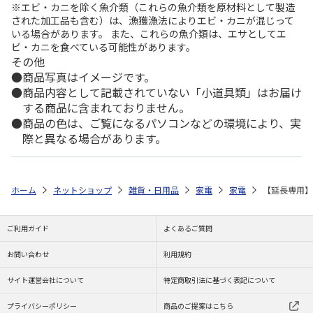
※エビ・カニを除く魚介類（これらの魚介類を原材料として製造
された加工品も含む）は、漁獲漁法によりエビ・カニが混じって
いる場合があります。 また、これらの魚介類は、エサとしてエ
ビ・カニを食べている可能性があります。
その他
商品写真はイメージです。
商品内容として記載されていない「小道具類」はお届け
する商品に含まれておりません。
商品の色は、ご覧になるパソコンなどの環境により、実
際と異なる場合があります。
ホーム
ネットショップ
雑貨・日用品
家電
家電
【延長専用】W
ご利用ガイド
よくあるご質問
お問い合わせ
利用規約
サイト運営会社について
特定商取引法に基づく表記について
プライバシーポリシー
商品のご提案はこちら