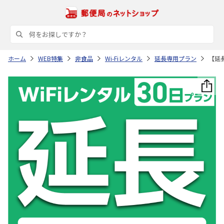
ホーム
WEB特集
非食品
Wi-Fiレンタル
延長専用プラン
【延長