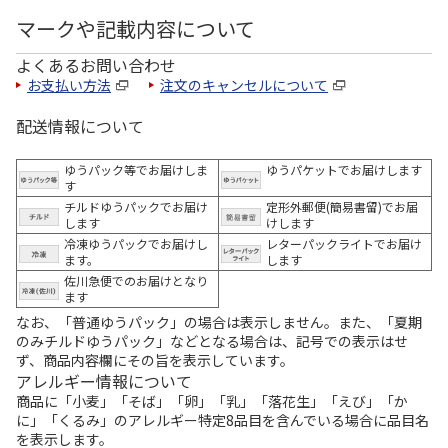
マークや記載内容について
よくあるお問い合わせ
お支払い方法
注文のキャンセルについて
配送情報について
ゆうパック等でお届けしま
ゆうパケットでお届けします
す
チルドゆうパックでお届け
定形外郵便(簡易書留)でお届
します
けします
冷凍ゆうパックでお届けし
レターパックライトでお届け
ます。
します
佐川急便でのお届けとなり
ます
なお、「普通ゆうパック」の場合は表示しません。また、「夏期
のみチルドゆうパック」などとなる場合は、記号での表示はせ
ず、商品内容欄にその旨を表示しています。
アレルギー情報について
商品に「小麦」「そば」「卵」「乳」「落花生」「えび」「か
に」「くるみ」のアレルギー特定8品目を含んでいる場合に品目名
を表示します。