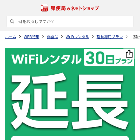
ホーム
WEB特集
非食品
Wi-Fiレンタル
延長専用プラン
【延長