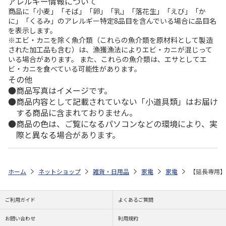
アレルギー情報について
商品に「小麦」「そば」「卵」「乳」「落花生」「えび」「か
に」「くるみ」のアレルギー特定8品目を含んでいる場合に品目名
を表示します。
※エビ・カニを除く魚介類（これらの魚介類を原材料として製造
された加工品も含む）は、漁獲漁法によりエビ・カニが混じって
いる場合があります。 また、これらの魚介類は、エサとしてエ
ビ・カニを食べている可能性があります。
その他
商品写真はイメージです。
商品内容として記載されていない「小道具類」はお届け
する商品に含まれておりません。
商品の色は、ご覧になるパソコンなどの環境により、実
際と異なる場合があります。
ホーム
ネットショップ
雑貨・日用品
家電
家電
【延長専用】Wi
ご利用ガイド
よくあるご質問
お問い合わせ
利用規約