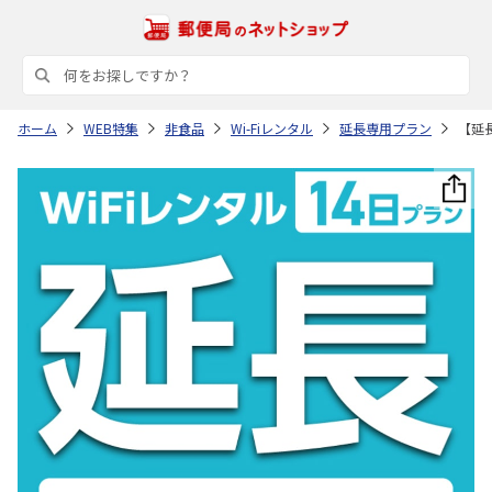
ホーム
WEB特集
非食品
Wi-Fiレンタル
延長専用プラン
【延長