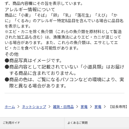
ず、商品内容欄にその旨を表示しています。
アレルギー情報について
商品に「小麦」「そば」「卵」「乳」「落花生」「えび」「か
に」「くるみ」のアレルギー特定8品目を含んでいる場合に品目名
を表示します。
※エビ・カニを除く魚介類（これらの魚介類を原材料として製造
された加工品も含む）は、漁獲漁法によりエビ・カニが混じって
いる場合があります。 また、これらの魚介類は、エサとしてエ
ビ・カニを食べている可能性があります。
その他
商品写真はイメージです。
商品内容として記載されていない「小道具類」はお届け
する商品に含まれておりません。
商品の色は、ご覧になるパソコンなどの環境により、実
際と異なる場合があります。
ホーム
ネットショップ
雑貨・日用品
家電
家電
【延長専用】Wi
ご利用ガイド
よくあるご質問