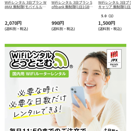
WiFiレンタル 3日プラン W
WiFiレンタル 3日プラン S
WiFiレンタル 3日プ
iMAX 無制限(モバイルルー
oftbank 無制限(1日1GB/
キャリア 無制限(1日3
ター)
月間30GB)
月間90GB) SoftBank
omo au 楽天
5.0
（1）
2,070円
990円
1,500円
(送料別・税込)
(送料別・税込)
(送料別・税込)