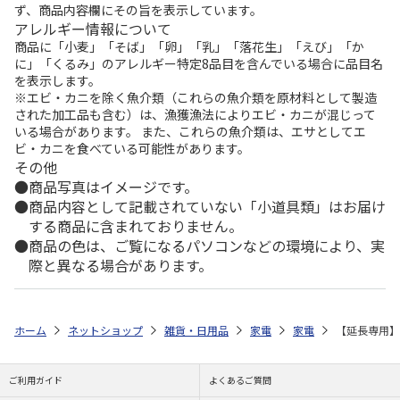
ず、商品内容欄にその旨を表示しています。
アレルギー情報について
商品に「小麦」「そば」「卵」「乳」「落花生」「えび」「か
に」「くるみ」のアレルギー特定8品目を含んでいる場合に品目名
を表示します。
※エビ・カニを除く魚介類（これらの魚介類を原材料として製造
された加工品も含む）は、漁獲漁法によりエビ・カニが混じって
いる場合があります。 また、これらの魚介類は、エサとしてエ
ビ・カニを食べている可能性があります。
その他
商品写真はイメージです。
商品内容として記載されていない「小道具類」はお届け
する商品に含まれておりません。
商品の色は、ご覧になるパソコンなどの環境により、実
際と異なる場合があります。
ホーム
ネットショップ
雑貨・日用品
家電
家電
【延長専用】Wi
ご利用ガイド
よくあるご質問