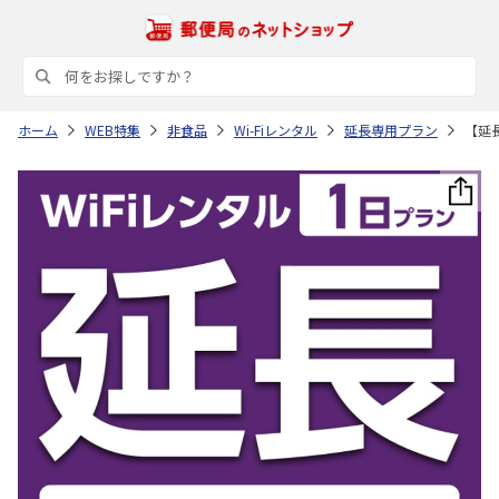
ホーム
WEB特集
非食品
Wi-Fiレンタル
延長専用プラン
【延長