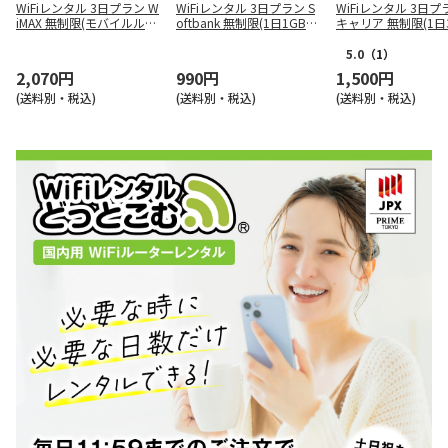
WiFiレンタル 3日プラン W
WiFiレンタル 3日プラン S
WiFiレンタル 3日プ
iMAX 無制限(モバイルルー
oftbank 無制限(1日1GB/
キャリア 無制限(1日3
ター)
月間30GB)
月間90GB) SoftBank
omo au 楽天
5.0
（1）
2,070円
990円
1,500円
(送料別・税込)
(送料別・税込)
(送料別・税込)