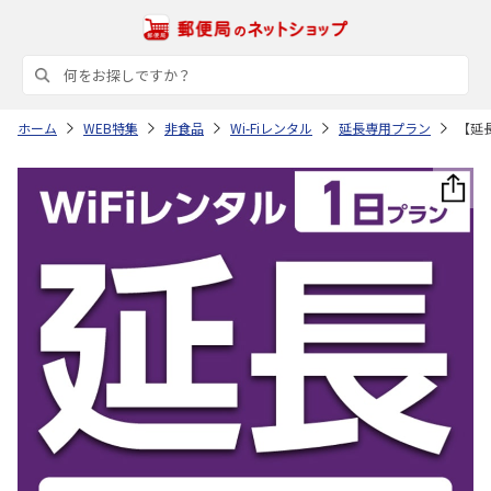
ホーム
WEB特集
非食品
Wi-Fiレンタル
延長専用プラン
【延長