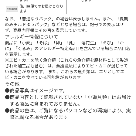
佐川急便でのお届けとなり
ます
なお、「普通ゆうパック」の場合は表示しません。また、「夏期
のみチルドゆうパック」などとなる場合は、記号での表示はせ
ず、商品内容欄にその旨を表示しています。
アレルギー情報について
商品に「小麦」「そば」「卵」「乳」「落花生」「えび」「か
に」「くるみ」のアレルギー特定8品目を含んでいる場合に品目名
を表示します。
※エビ・カニを除く魚介類（これらの魚介類を原材料として製造
された加工品も含む）は、漁獲漁法によりエビ・カニが混じって
いる場合があります。 また、これらの魚介類は、エサとしてエ
ビ・カニを食べている可能性があります。
その他
商品写真はイメージです。
商品内容として記載されていない「小道具類」はお届け
する商品に含まれておりません。
商品の色は、ご覧になるパソコンなどの環境により、実
際と異なる場合があります。