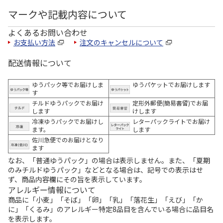
マークや記載内容について
よくあるお問い合わせ
お支払い方法
注文のキャンセルについて
配送情報について
ゆうパック等でお届けしま
ゆうパケットでお届けします
す
チルドゆうパックでお届け
定形外郵便(簡易書留)でお届
します
けします
冷凍ゆうパックでお届けし
レターパックライトでお届け
ます。
します
佐川急便でのお届けとなり
ます
なお、「普通ゆうパック」の場合は表示しません。また、「夏期
のみチルドゆうパック」などとなる場合は、記号での表示はせ
ず、商品内容欄にその旨を表示しています。
アレルギー情報について
商品に「小麦」「そば」「卵」「乳」「落花生」「えび」「か
に」「くるみ」のアレルギー特定8品目を含んでいる場合に品目名
を表示します。