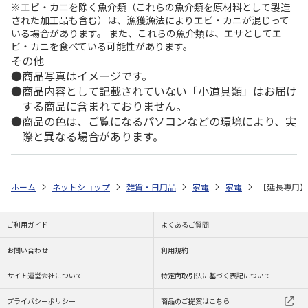
※エビ・カニを除く魚介類（これらの魚介類を原材料として製造
された加工品も含む）は、漁獲漁法によりエビ・カニが混じって
いる場合があります。 また、これらの魚介類は、エサとしてエ
ビ・カニを食べている可能性があります。
その他
商品写真はイメージです。
商品内容として記載されていない「小道具類」はお届け
する商品に含まれておりません。
商品の色は、ご覧になるパソコンなどの環境により、実
際と異なる場合があります。
ホーム
ネットショップ
雑貨・日用品
家電
家電
【延長専用】W
ご利用ガイド
よくあるご質問
お問い合わせ
利用規約
サイト運営会社について
特定商取引法に基づく表記について
プライバシーポリシー
商品のご提案はこちら