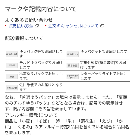
マークや記載内容について
よくあるお問い合わせ
お支払い方法
注文のキャンセルについて
配送情報について
ゆうパック等でお届けしま
ゆうパケットでお届けします
す
チルドゆうパックでお届け
定形外郵便(簡易書留)でお届
します
けします
冷凍ゆうパックでお届けし
レターパックライトでお届け
ます。
します
佐川急便でのお届けとなり
ます
なお、「普通ゆうパック」の場合は表示しません。また、「夏期
のみチルドゆうパック」などとなる場合は、記号での表示はせ
ず、商品内容欄にその旨を表示しています。
アレルギー情報について
商品に「小麦」「そば」「卵」「乳」「落花生」「えび」「か
に」「くるみ」のアレルギー特定8品目を含んでいる場合に品目名
を表示します。