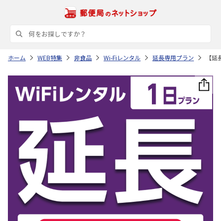
ホーム
WEB特集
非食品
Wi-Fiレンタル
延長専用プラン
【延長