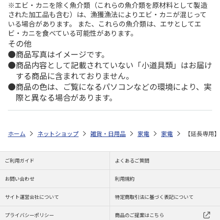
※エビ・カニを除く魚介類（これらの魚介類を原材料として製造
された加工品も含む）は、漁獲漁法によりエビ・カニが混じって
いる場合があります。 また、これらの魚介類は、エサとしてエ
ビ・カニを食べている可能性があります。
その他
商品写真はイメージです。
商品内容として記載されていない「小道具類」はお届け
する商品に含まれておりません。
商品の色は、ご覧になるパソコンなどの環境により、実
際と異なる場合があります。
ホーム
ネットショップ
雑貨・日用品
家電
家電
【延長専用】W
ご利用ガイド
よくあるご質問
お問い合わせ
利用規約
サイト運営会社について
特定商取引法に基づく表記について
プライバシーポリシー
商品のご提案はこちら