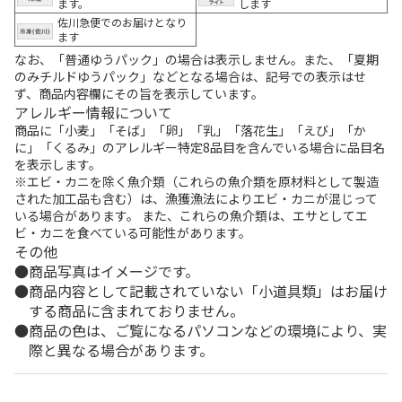
ます。
します
佐川急便でのお届けとなり
ます
なお、「普通ゆうパック」の場合は表示しません。また、「夏期
のみチルドゆうパック」などとなる場合は、記号での表示はせ
ず、商品内容欄にその旨を表示しています。
アレルギー情報について
商品に「小麦」「そば」「卵」「乳」「落花生」「えび」「か
に」「くるみ」のアレルギー特定8品目を含んでいる場合に品目名
を表示します。
※エビ・カニを除く魚介類（これらの魚介類を原材料として製造
された加工品も含む）は、漁獲漁法によりエビ・カニが混じって
いる場合があります。 また、これらの魚介類は、エサとしてエ
ビ・カニを食べている可能性があります。
その他
商品写真はイメージです。
商品内容として記載されていない「小道具類」はお届け
する商品に含まれておりません。
商品の色は、ご覧になるパソコンなどの環境により、実
際と異なる場合があります。