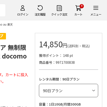
0
ログイン
注文履歴
クイック注文
カート
メニュー
o au 楽天
14,850
円
リア 無制限
(送料別・税込)
k docomo
獲得ポイント： 148 pt
商品番号
9971700838
す。カートに投入
レンタル期間：90日プラン
い。
容量：1日10GB/月間300GB