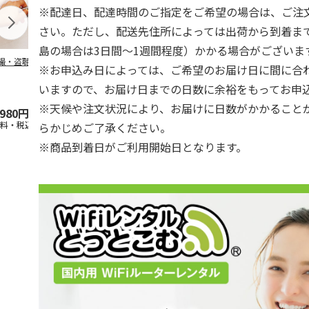
※配達日、配達時間のご指定をご希望の場合は、ご注
さい。ただし、配送先住所によっては出荷から到着ま
島の場合は3日間～1週間程度）かかる場合がございま
撮・盗聴器発見器
WiFiレンタル 3日プ
WiFiレンタル 30日
WiFiレンタル
※お申込み日によっては、ご希望のお届け日に間に合
ラン 4キャリア 完全
プラン docomo 月
ラン WiMAX
無制限 So
…
間30GB
(モバイル
…
いますので、お届け日までの日数に余裕をもってお申
※天候や注文状況により、お届けに日数がかかること
,980円
2,100円
3,990円
2,070円
送料・税込)
(送料別・税込)
(送料別・税込)
(送料別・税込
らかじめご了承ください。
※商品到着日がご利用開始日となります。