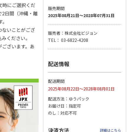
文時にご選択くだ
販売期間
で2日間（沖縄・離
2025年08月21日～2028年07月31日
す。
 3日プ
ポータブルソーラー
WiFiレンタル 30日
〈ＢＬＵＥＴＴＩ〉
わないことがござ
 無制限
充電器 ７Ｗ
プラン WiMAX 無制
ポータブル電源（Ａ
販売者：株式会社ビジョン
限(モバイ
…
Ｃ６０Ｐ）
込みください。
TEL： 03-6822-4208
5.0
（2）
がございます。あ
7,500円
6,180円
129,800円
)
(送料・税込)
(送料別・税込)
(送料・税込)
配送情報
配送期間
2025年08月22日～2028年08月01日
配送方法
ゆうパック
お届け日
指定可
のし
対応不可
決済方法
詳細はこちら