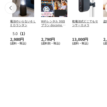
電池のいらない６Ｌ
WiFiレンタル 30日
乾電池式どこでもセ
盗
ＥＤランタン
プラン docomo 月
ンサーカメラ
間5GB
5.0
（1）
2,980円
2,790円
13,000円
2
(送料・税込)
(送料別・税込)
(送料・税込)
(