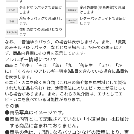
す
チルドゆうパックでお届け
定形外郵便(簡易書留)でお届
します
けします
冷凍ゆうパックでお届けし
レターパックライトでお届け
ます。
します
佐川急便でのお届けとなり
ます
なお、「普通ゆうパック」の場合は表示しません。また、「夏期
のみチルドゆうパック」などとなる場合は、記号での表示はせ
ず、商品内容欄にその旨を表示しています。
アレルギー情報について
商品に「小麦」「そば」「卵」「乳」「落花生」「えび」「か
に」「くるみ」のアレルギー特定8品目を含んでいる場合に品目名
を表示します。
※エビ・カニを除く魚介類（これらの魚介類を原材料として製造
された加工品も含む）は、漁獲漁法によりエビ・カニが混じって
いる場合があります。 また、これらの魚介類は、エサとしてエ
ビ・カニを食べている可能性があります。
その他
商品写真はイメージです。
商品内容として記載されていない「小道具類」はお届け
する商品に含まれておりません。
商品の色は、ご覧になるパソコンなどの環境により、実