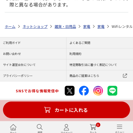
際と異なる場合があります。
ホーム
ネットショップ
雑貨・日用品
家電
家電
WiFiレンタル
ご利用ガイド
よくあるご質問
お問い合わせ
利用規約
サイト運営会社について
特定商取引法に基づく表記について
プライバシーポリシー
商品のご提案はこちら
SNSでお得な情報発信中
カートに入れる
Copyright (C) JAPAN POST Co.,Ltd. All Rights Reserved.
0