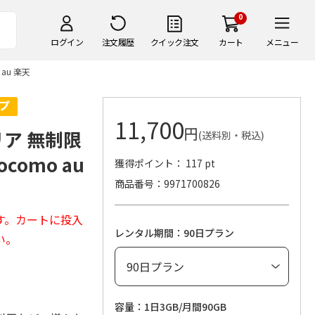
0
ログイン
注文履歴
クイック注文
カート
メニュー
 au 楽天
11,700
円
リア 無制限
(送料別・税込)
ocomo au
獲得ポイント： 117 pt
商品番号
9971700826
す。カートに投入
レンタル期間：90日プラン
い。
容量：1日3GB/月間90GB