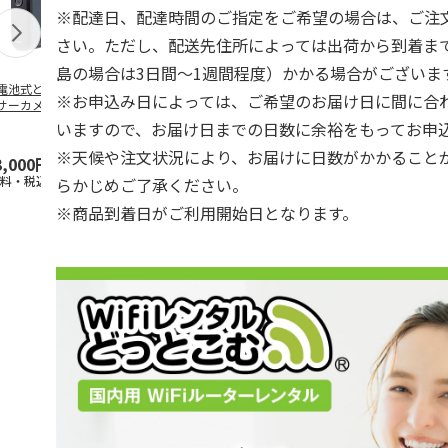
※配達日、配達時間のご指定をご希望の場合は、ご注
さい。ただし、配送先住所によっては出荷から到着ま
島の場合は3日間～1週間程度）かかる場合がございま
電池式どこでもセ
WiFiレンタル 3日プ
WiFiレンタル 30日
WiFiレンタル
※お申込み日によっては、ご希望のお届け日に間に合
サーカメラ
ラン 4キャリア 完全
プラン docomo 月
ラン WiMAX
無制限 So
…
間30GB
(モバイル
…
いますので、お届け日までの日数に余裕をもってお申
※天候や注文状況により、お届けに日数がかかること
3,000円
2,100円
3,990円
2,070円
送料・税込)
(送料別・税込)
(送料別・税込)
(送料別・税込
らかじめご了承ください。
※商品到着日がご利用開始日となります。