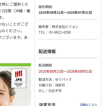
文時にご選択くだ
販売期間
で2日間（沖縄・離
2025年08月21日～2028年07月31日
す。
 3日プ
WiFiレンタル 30日
ポータブルソーラー
〈ＢＬＵＥＴＴＩ〉
わないことがござ
 無制限
プラン WiMAX 無制
充電器 ７Ｗ
ポータブル電源（Ａ
販売者：株式会社ビジョン
限(モバイ
…
Ｃ６０Ｐ）
込みください。
TEL： 03-6822-4208
5.0
（2）
がございます。あ
6,180円
7,500円
129,800円
)
(送料別・税込)
(送料・税込)
(送料・税込)
配送情報
配送期間
2025年08月22日～2028年08月01日
配送方法
ゆうパック
お届け日
指定可
のし
対応不可
決済方法
詳細はこちら