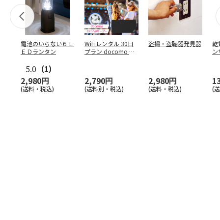
電池のいらない６Ｌ
WiFiレンタル 30日
盗撮・盗聴器発見器
乾
ＥＤランタン
プラン docomo 月
ン
間5GB
5.0
（1）
2,980円
2,790円
2,980円
1
(送料・税込)
(送料別・税込)
(送料・税込)
(