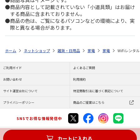
商品写真はイメージです。
商品内容として記載されていない「小道具類」はお届け
する商品に含まれておりません。
商品の色は、ご覧になるパソコンなどの環境により、実
際と異なる場合があります。
ホーム
ネットショップ
雑貨・日用品
家電
家電
WiFiレンタ
ご利用ガイド
よくあるご質問
お問い合わせ
利用規約
サイト運営会社について
特定商取引法に基づく表記について
プライバシーポリシー
商品のご提案はこちら
SNSでお得な情報発信中
カートに入れる