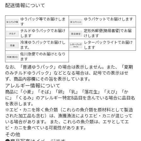
配送情報について
ゆうパック等でお届けしま
ゆうパケットでお届けします
す
チルドゆうパックでお届け
定形外郵便(簡易書留)でお届
します
けします
冷凍ゆうパックでお届けし
レターパックライトでお届け
ます。
します
佐川急便でのお届けとなり
ます
なお、「普通ゆうパック」の場合は表示しません。また、「夏期
のみチルドゆうパック」などとなる場合は、記号での表示はせ
ず、商品内容欄にその旨を表示しています。
アレルギー情報について
商品に「小麦」「そば」「卵」「乳」「落花生」「えび」「か
に」「くるみ」のアレルギー特定8品目を含んでいる場合に品目名
を表示します。
※エビ・カニを除く魚介類（これらの魚介類を原材料として製造
された加工品も含む）は、漁獲漁法によりエビ・カニが混じって
いる場合があります。 また、これらの魚介類は、エサとしてエ
ビ・カニを食べている可能性があります。
その他