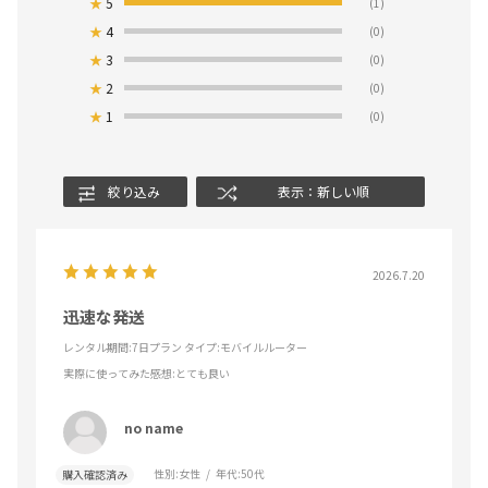
★
5
(1)
★
4
(0)
★
3
(0)
★
2
(0)
★
1
(0)
絞り込み
表示：新しい順
2026.7.20
迅速な発送
レンタル期間:7日プラン タイプ:モバイルルーター
実際に使ってみた感想
:とても良い
no name
性別:
女性
年代:
50代
購入確認済み