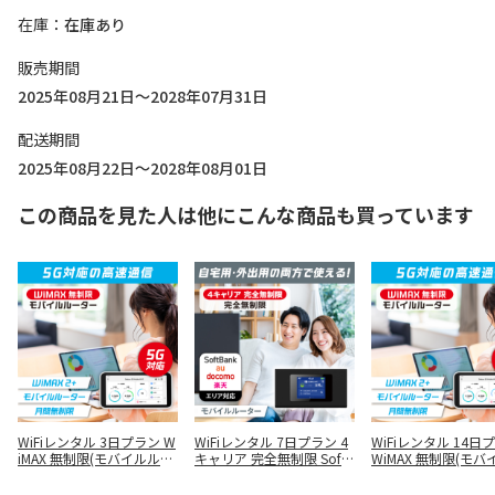
在庫
在庫あり
販売期間
2025年08月21日～2028年07月31日
配送期間
2025年08月22日～2028年08月01日
この商品を見た人は他にこんな商品も買っています
WiFiレンタル 3日プラン W
WiFiレンタル 7日プラン 4
WiFiレンタル 14日
iMAX 無制限(モバイルルー
キャリア 完全無制限 SoftB
WiMAX 無制限(モバ
ター)
ank docomo au 楽天
ーター)