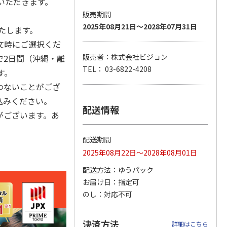
いただきます。
販売期間
2025年08月21日～2028年07月31日
たします。
文時にご選択くだ
 3日プ
ポータブルソーラー
WiFiレンタル 30日
〈ＢＬＵＥＴＴＩ〉
 無制限
充電器 ７Ｗ
プラン WiMAX 無制
ポータブル電源（Ａ
販売者：株式会社ビジョン
で2日間（沖縄・離
限(モバイ
…
Ｃ６０Ｐ）
TEL： 03-6822-4208
5.0
（2）
す。
7,500円
6,180円
129,800円
わないことがござ
)
(送料・税込)
(送料別・税込)
(送料・税込)
込みください。
配送情報
がございます。あ
配送期間
2025年08月22日～2028年08月01日
配送方法
ゆうパック
お届け日
指定可
のし
対応不可
決済方法
詳細はこちら