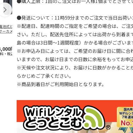
●購入上限：1回のご注文はお一人様1個までとさせて
●発送について：11時59分までのご注文で当日出荷い
※配達日、配達時間のご指定をご希望の場合は、ご注
電池式どこでもセ
WiFiレンタル 3日プ
WiFiレンタル 30日
WiFiレンタル
サーカメラ
ラン 4キャリア 完全
プラン docomo 月
ラン WiMAX
さい。ただし、配送先住所によっては出荷から到着ま
無制限 So
…
間30GB
(モバイル
…
島の場合は3日間～1週間程度）かかる場合がございま
3,000円
2,100円
3,990円
2,070円
※お申込み日によっては、ご希望のお届け日に間に合
送料・税込)
(送料別・税込)
(送料別・税込)
(送料別・税込
いますので、お届け日までの日数に余裕をもってお申
※天候や注文状況により、お届けに日数がかかること
らかじめご了承ください。
※商品到着日がご利用開始日となります。