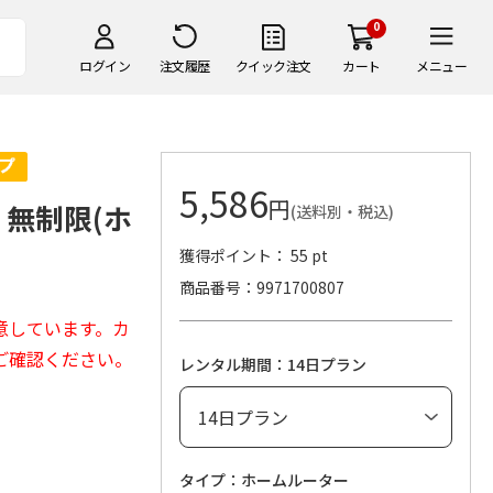
0
ログイン
注文履歴
クイック注文
カート
メニュー
5,586
円
X 無制限(ホ
(送料別・税込)
獲得ポイント： 55 pt
商品番号
9971700807
意しています。カ
ご確認ください。
レンタル期間：14日プラン
タイプ：ホームルーター