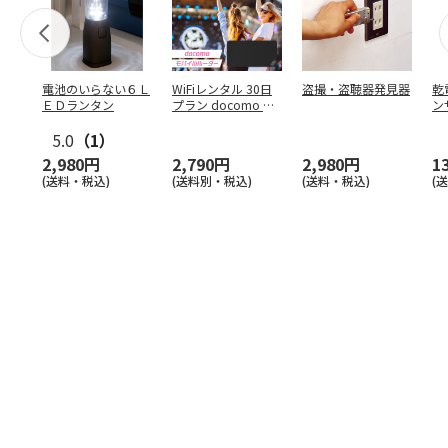
電池のいらない６Ｌ
WiFiレンタル 30日
盗撮・盗聴器発見器
乾
ＥＤランタン
プラン docomo 月
ン
間5GB
5.0
（1）
2,980円
2,790円
2,980円
1
(送料・税込)
(送料別・税込)
(送料・税込)
(