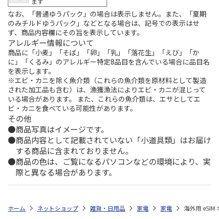
ます
なお、「普通ゆうパック」の場合は表示しません。また、「夏期
のみチルドゆうパック」などとなる場合は、記号での表示はせ
ず、商品内容欄にその旨を表示しています。
アレルギー情報について
商品に「小麦」「そば」「卵」「乳」「落花生」「えび」「か
に」「くるみ」のアレルギー特定8品目を含んでいる場合に品目名
を表示します。
※エビ・カニを除く魚介類（これらの魚介類を原材料として製造
された加工品も含む）は、漁獲漁法によりエビ・カニが混じって
いる場合があります。 また、これらの魚介類は、エサとしてエ
ビ・カニを食べている可能性があります。
その他
商品写真はイメージです。
商品内容として記載されていない「小道具類」はお届け
する商品に含まれておりません。
商品の色は、ご覧になるパソコンなどの環境により、実
際と異なる場合があります。
ホーム
ネットショップ
雑貨・日用品
家電
家電
海外用 eSIM