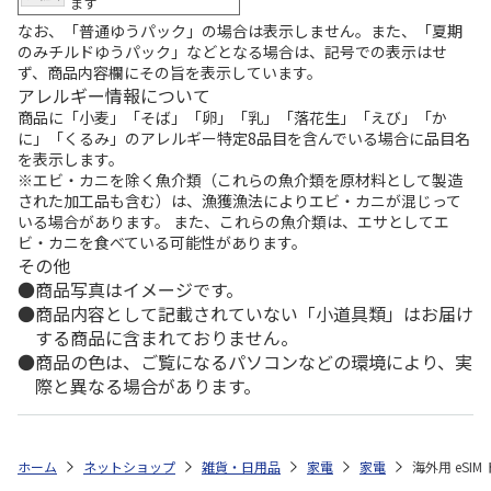
ます
なお、「普通ゆうパック」の場合は表示しません。また、「夏期
のみチルドゆうパック」などとなる場合は、記号での表示はせ
ず、商品内容欄にその旨を表示しています。
アレルギー情報について
商品に「小麦」「そば」「卵」「乳」「落花生」「えび」「か
に」「くるみ」のアレルギー特定8品目を含んでいる場合に品目名
を表示します。
※エビ・カニを除く魚介類（これらの魚介類を原材料として製造
された加工品も含む）は、漁獲漁法によりエビ・カニが混じって
いる場合があります。 また、これらの魚介類は、エサとしてエ
ビ・カニを食べている可能性があります。
その他
商品写真はイメージです。
商品内容として記載されていない「小道具類」はお届け
する商品に含まれておりません。
商品の色は、ご覧になるパソコンなどの環境により、実
際と異なる場合があります。
ホーム
ネットショップ
雑貨・日用品
家電
家電
海外用 eSIM