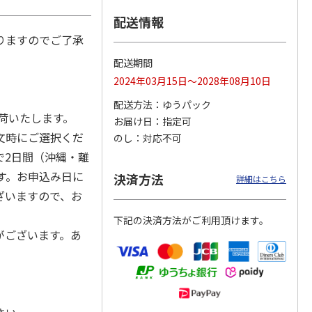
配送情報
りますのでご了承
配送期間
つぶら
【グリーティング切
【グリーティング切
【のり式】110円普
ーズ
手】ハッピーグリー
手】グリーティング
通切手・千鳥（1シ
2024年03月15日～2028年08月10日
ティング（110円）
（シンプル）（110
ート100枚）
1）
5.0
（2）
円
4.8
…
（11）
4.6
（7）
配送方法
ゆうパック
1,100円
5,500円
11,000円
出荷いたします。
お届け日
指定可
(送料別)
(送料別)
(送料別)
文時にご選択くだ
のし
対応不可
で2日間（沖縄・離
す。お申込み日に
決済方法
詳細はこちら
ざいますので、お
下記の決済方法がご利用頂けます。
がございます。あ