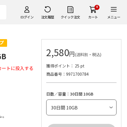
0
ログイン
注文履歴
クイック注文
カート
メニュー
2,580
円
GB
(送料別・税込)
獲得ポイント： 25 pt
カートに投入する
商品番号
9971700784
日数／容量：30日間 10GB
ん。