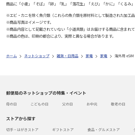
商品に「小麦」「そば」「卵」「乳」「落花生」「えび」「かに」「くるみ」
※エビ・カニを除く魚介類（これらの魚介類を原材料として製造された加工品
※商品写真はイメージです。
※商品内容として記載されていない「小道具類」はお届けする商品に含まれて
※商品の色は、印刷の都合により、実際と異なる場合があります。
ホーム
ネットショップ
雑貨・日用品
家電
家電
海外用 eSIM
郵便局のネットショップの特集・イベント
母の日
こどもの日
父の日
お中元
敬老の日
ストアから探す
切手・はがきストア
ギフトストア
食品・グルメストア