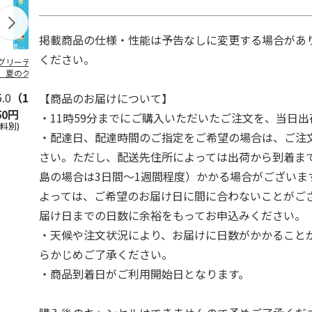
掲載商品の仕様・性能は予告なしに変更する場合があ
ください。
グリーティング切
【グリーティング切
レターパックプラス
＜お中元＞新
】夏のグリーティ
手】夏のグリーティ
（600円）（20部セ
なオールスタ
グ（85円）
ング（110円）
ット）
5.0
（10）
5.0
（17）
4.8
（24）
4.8
（19
【商品のお届けについて】
50円
1,100円
12,000円
3,780円
・11時59分までにご購入いただいたご注文を、当日
送料別)
(送料別)
(送料別)
(送料・税込)
・配達日、配達時間のご指定をご希望の場合は、ご注
さい。ただし、配送先住所によっては出荷から到着ま
島の場合は3日間～1週間程度）かかる場合がございま
よっては、ご希望のお届け日に間に合わないことがご
届け日までの日数に余裕をもってお申込みください。
・天候や注文状況により、お届けに日数がかかること
らかじめご了承ください。
・商品到着日がご利用開始日となります。