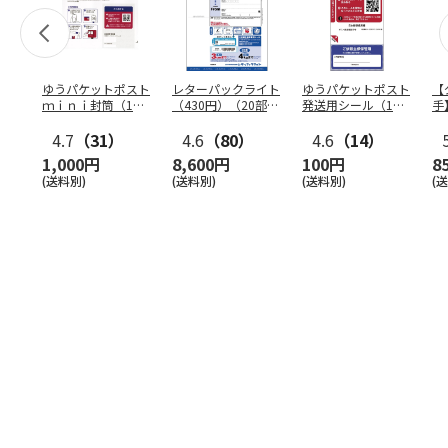
ゆうパケットポスト
レターパックライト
ゆうパケットポスト
【
ｍｉｎｉ封筒（1個
（430円）（20部セ
発送用シール（1個
手
（50枚）セット）
ット）
（20枚）セット）
ン
4.7
（31）
4.6
（80）
4.6
（14）
1,000円
8,600円
100円
8
(送料別)
(送料別)
(送料別)
(