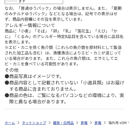
ます
なお、「普通ゆうパック」の場合は表示しません。また、「夏期
のみチルドゆうパック」などとなる場合は、記号での表示はせ
ず、商品内容欄にその旨を表示しています。
アレルギー情報について
商品に「小麦」「そば」「卵」「乳」「落花生」「えび」「か
に」「くるみ」のアレルギー特定8品目を含んでいる場合に品目名
を表示します。
※エビ・カニを除く魚介類（これらの魚介類を原材料として製造
された加工品も含む）は、漁獲漁法によりエビ・カニが混じって
いる場合があります。 また、これらの魚介類は、エサとしてエ
ビ・カニを食べている可能性があります。
その他
商品写真はイメージです。
商品内容として記載されていない「小道具類」はお届け
する商品に含まれておりません。
商品の色は、ご覧になるパソコンなどの環境により、実
際と異なる場合があります。
ホーム
ネットショップ
雑貨・日用品
家電
家電
海外用 eSIM