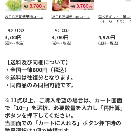
ＷＥＢ定期便果物コース
ＷＥＢ定期便お肉コース
選べるギフト 風コ
（ｅ－Ｇｉｆｔ）＋
シュタオル【慶事用
4.5
（102）
4.5
（12）
3,780円
3,780円
4,920円
(送料・税込)
(送料・税込)
(送料・税込)
【送料及び同梱について】
・全国一律800円（税込）
※送料は往復分となります。
・同商品のみ同梱可能です。
※11点以上、ご購入希望の場合は、カート画面
で「10+」を選択、必要数量を入力し「再計算」
ボタンを押下してください。
当画面での「カートに入れる」ボタン押下時の
数量選択は1個で結構です。