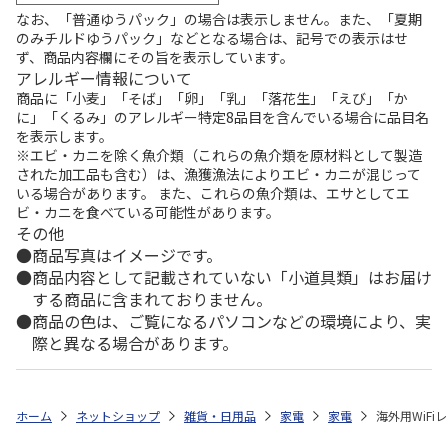
なお、「普通ゆうパック」の場合は表示しません。また、「夏期
のみチルドゆうパック」などとなる場合は、記号での表示はせ
ず、商品内容欄にその旨を表示しています。
アレルギー情報について
商品に「小麦」「そば」「卵」「乳」「落花生」「えび」「か
に」「くるみ」のアレルギー特定8品目を含んでいる場合に品目名
を表示します。
※エビ・カニを除く魚介類（これらの魚介類を原材料として製造
された加工品も含む）は、漁獲漁法によりエビ・カニが混じって
いる場合があります。 また、これらの魚介類は、エサとしてエ
ビ・カニを食べている可能性があります。
その他
商品写真はイメージです。
商品内容として記載されていない「小道具類」はお届け
する商品に含まれておりません。
商品の色は、ご覧になるパソコンなどの環境により、実
際と異なる場合があります。
ホーム
ネットショップ
雑貨・日用品
家電
家電
海外用WiFi