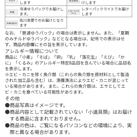
します
けします
冷凍ゆうパックでお届けし
レターパックライトでお届け
ます。
します
佐川急便でのお届けとなり
ます
なお、「普通ゆうパック」の場合は表示しません。また、「夏期
のみチルドゆうパック」などとなる場合は、記号での表示はせ
ず、商品内容欄にその旨を表示しています。
アレルギー情報について
商品に「小麦」「そば」「卵」「乳」「落花生」「えび」「か
に」「くるみ」のアレルギー特定8品目を含んでいる場合に品目名
を表示します。
※エビ・カニを除く魚介類（これらの魚介類を原材料として製造
された加工品も含む）は、漁獲漁法によりエビ・カニが混じって
いる場合があります。 また、これらの魚介類は、エサとしてエ
ビ・カニを食べている可能性があります。
その他
商品写真はイメージです。
商品内容として記載されていない「小道具類」はお届け
する商品に含まれておりません。
商品の色は、ご覧になるパソコンなどの環境により、実
際と異なる場合があります。