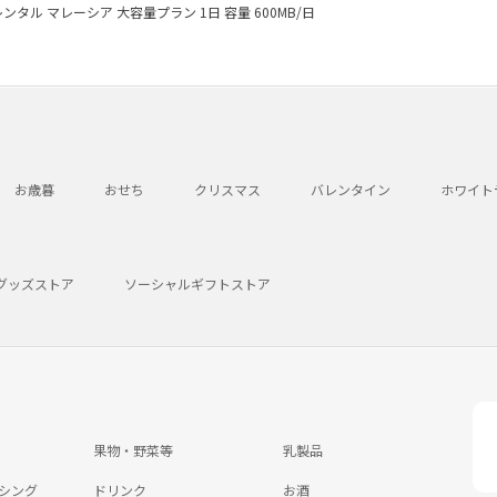
レンタル マレーシア 大容量プラン 1日 容量 600MB/日
お歳暮
おせち
クリスマス
バレンタイン
ホワイト
グッズストア
ソーシャルギフトストア
果物・野菜等
乳製品
シング
ドリンク
お酒