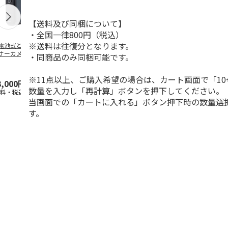
【送料及び同梱について】
・全国一律800円（税込）
※送料は往復分となります。
電池式どこでもセ
WiFiレンタル 3日プ
WiFiレンタル 30日
WiFiレンタル
サーカメラ
ラン 4キャリア 完全
プラン docomo 月
ラン WiMAX
・同商品のみ同梱可能です。
無制限 So
…
間30GB
(モバイル
…
※11点以上、ご購入希望の場合は、カート画面で「10
3,000円
2,100円
3,990円
2,070円
数量を入力し「再計算」ボタンを押下してください。
送料・税込)
(送料別・税込)
(送料別・税込)
(送料別・税込
当画面での「カートに入れる」ボタン押下時の数量選
す。