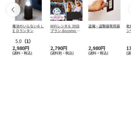
電池のいらない６Ｌ
WiFiレンタル 30日
盗撮・盗聴器発見器
乾
ＥＤランタン
プラン docomo 月
ン
間5GB
5.0
（1）
2,980円
2,790円
2,980円
1
(送料・税込)
(送料別・税込)
(送料・税込)
(