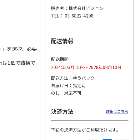
販売者：株式会社ビジョン
TEL： 03-6822-4208
 3日プ
ポータブルソーラー
WiFiレンタル 30日
〈ＢＬＵＥＴＴＩ〉
 無制限
充電器 ７Ｗ
プラン WiMAX 無制
ポータブル電源（Ａ
限(モバイ
…
Ｃ６０Ｐ）
配送情報
5.0
（2）
+」を選択、必要
7,500円
6,180円
129,800円
)
(送料・税込)
(送料別・税込)
(送料・税込)
配送期間
択は1個で結構で
2024年03月15日～2028年08月10日
配送方法
ゆうパック
お届け日
指定可
のし
対応不可
決済方法
詳細はこちら
下記の決済方法がご利用頂けます。