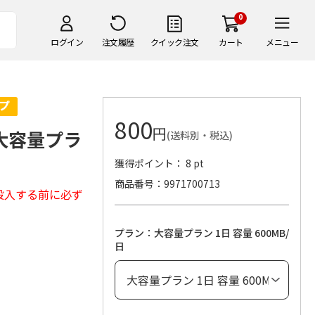
0
ログイン
注文履歴
クイック注文
カート
メニュー
800
円
 大容量プラ
(送料別・税込)
獲得ポイント： 8 pt
商品番号
9971700713
投入する前に必ず
プラン：大容量プラン 1日 容量 600MB/
日