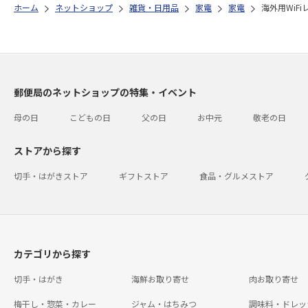
ホーム
ネットショップ
雑貨・日用品
家電
家電
海外用WiFi
郵便局のネットショップの特集・イベント
母の日
こどもの日
父の日
お中元
敬老の日
ストアから探す
切手・はがきストア
ギフトストア
食品・グルメストア
カテゴリから探す
切手・はがき
海鮮お取り寄せ
肉お取り寄せ
梅干し・惣菜・カレー
ジャム・はちみつ
調味料・ドレッ