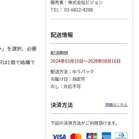
販売者：株式会社ビジョン
TEL： 03-6822-4208
 3日プ
WiFiレンタル 30日
ポータブルソーラー
〈ＢＬＵＥＴＴＩ〉
 無制限
プラン WiMAX 無制
充電器 ７Ｗ
ポータブル電源（Ａ
配送情報
限(モバイ
…
Ｃ６０Ｐ）
5.0
（2）
+」を選択、必要
6,180円
7,500円
129,800円
配送期間
)
(送料別・税込)
(送料・税込)
(送料・税込)
2024年03月15日～2028年08月10日
択は1個で結構で
配送方法
ゆうパック
お届け日
指定可
のし
対応不可
決済方法
詳細はこちら
下記の決済方法がご利用頂けます。