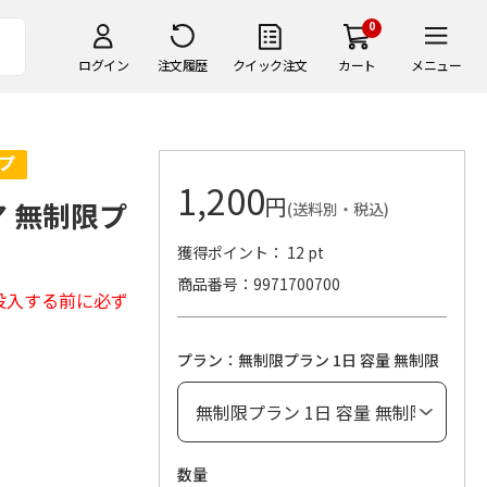
0
ログイン
注文履歴
クイック注文
カート
メニュー
1,200
円
ア 無制限プ
(送料別・税込)
獲得ポイント： 12 pt
商品番号
9971700700
投入する前に必ず
プラン：無制限プラン 1日 容量 無制限
数量