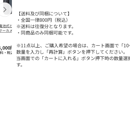
【送料及び同梱について】
・全国一律800円（税込）
※送料は往復分となります。
電池式どこでもセ
WiFiレンタル 3日プ
WiFiレンタル 30日
WiFiレンタル
サーカメラ
ラン 4キャリア 完全
プラン docomo 月
ラン WiMAX
・同商品のみ同梱可能です。
無制限 So
…
間30GB
(モバイル
…
※11点以上、ご購入希望の場合は、カート画面で「10
3,000円
2,100円
3,990円
2,070円
数量を入力し「再計算」ボタンを押下してください。
送料・税込)
(送料別・税込)
(送料別・税込)
(送料別・税込
当画面での「カートに入れる」ボタン押下時の数量選
す。