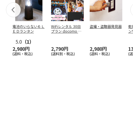
電池のいらない６Ｌ
WiFiレンタル 30日
盗撮・盗聴器発見器
乾
ＥＤランタン
プラン docomo 月
ン
間5GB
5.0
（1）
2,980円
2,790円
2,980円
1
(送料・税込)
(送料別・税込)
(送料・税込)
(