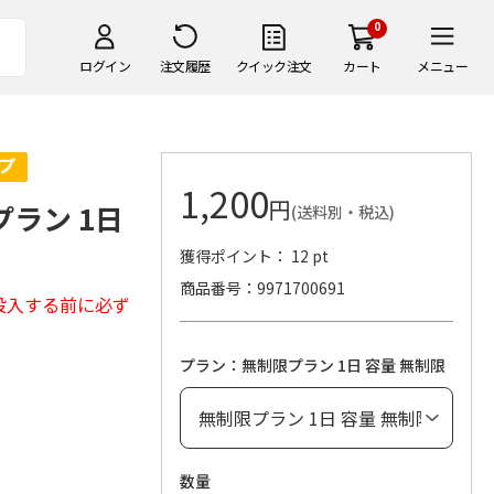
0
ログイン
注文履歴
クイック注文
カート
メニュー
1,200
円
プラン 1日
(送料別・税込)
獲得ポイント： 12 pt
商品番号
9971700691
投入する前に必ず
プラン：無制限プラン 1日 容量 無制限
数量