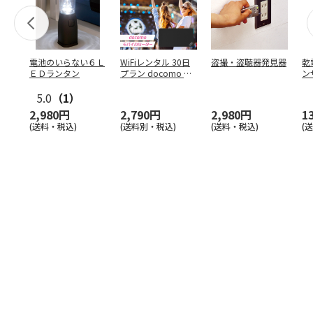
電池のいらない６Ｌ
WiFiレンタル 30日
盗撮・盗聴器発見器
乾
ＥＤランタン
プラン docomo 月
ン
間5GB
5.0
（1）
2,980円
2,790円
2,980円
1
(送料・税込)
(送料別・税込)
(送料・税込)
(