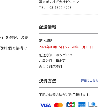
販売者：株式会社ビジョン
TEL： 03-6822-4208
 3日プ
WiFiレンタル 30日
ポータブルソーラー
〈ＢＬＵＥＴＴＩ〉
 無制限
プラン WiMAX 無制
充電器 ７Ｗ
ポータブル電源（Ａ
配送情報
限(モバイ
…
Ｃ６０Ｐ）
5.0
（2）
+」を選択、必要
6,180円
7,500円
129,800円
配送期間
)
(送料別・税込)
(送料・税込)
(送料・税込)
2024年03月15日～2028年08月10日
択は1個で結構で
配送方法
ゆうパック
お届け日
指定可
のし
対応不可
決済方法
詳細はこちら
下記の決済方法がご利用頂けます。