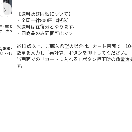
【送料及び同梱について】
・全国一律800円（税込）
※送料は往復分となります。
電池式どこでもセ
WiFiレンタル 3日プ
WiFiレンタル 30日
WiFiレンタル
サーカメラ
ラン 4キャリア 完全
プラン docomo 月
ラン WiMAX
・同商品のみ同梱可能です。
無制限 So
…
間30GB
(モバイル
…
※11点以上、ご購入希望の場合は、カート画面で「10
3,000円
2,100円
3,990円
2,070円
数量を入力し「再計算」ボタンを押下してください。
送料・税込)
(送料別・税込)
(送料別・税込)
(送料別・税込
当画面での「カートに入れる」ボタン押下時の数量選
す。