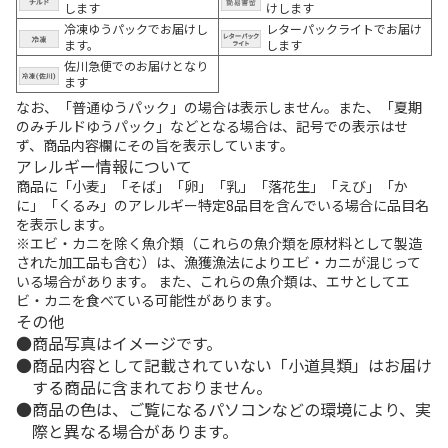
します
けします
冷凍ゆうパックでお届けし
レターパックライトでお届け
ます。
します
佐川急便でのお届けとなり
ます
なお、「普通ゆうパック」の場合は表示しません。また、「夏期
のみチルドゆうパック」などとなる場合は、記号での表示はせ
ず、商品内容欄にその旨を表示しています。
アレルギー情報について
商品に「小麦」「そば」「卵」「乳」「落花生」「えび」「か
に」「くるみ」のアレルギー特定8品目を含んでいる場合に品目名
を表示します。
※エビ・カニを除く魚介類（これらの魚介類を原材料として製造
された加工品も含む）は、漁獲漁法によりエビ・カニが混じって
いる場合があります。 また、これらの魚介類は、エサとしてエ
ビ・カニを食べている可能性があります。
その他
商品写真はイメージです。
商品内容として記載されていない「小道具類」はお届け
する商品に含まれておりません。
商品の色は、ご覧になるパソコンなどの環境により、実
際と異なる場合があります。