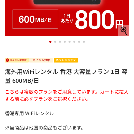
1
2
3
4
5
6
7
8
海外用WiFiレンタル 香港 大容量プラン 1日 容
量 600MB/日
こちらは複数のプランをご用意しています。カートに投入
する前に必ずプランをご選択ください。
香港専用 WiFiレンタル
※当商品は他国の商品もございます。