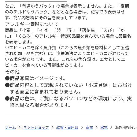
なお、「普通ゆうパック」の場合は表示しません。また、「夏期
のみチルドゆうパック」などとなる場合は、記号での表示はせ
ず、商品内容欄にその旨を表示しています。
アレルギー情報について
商品に「小麦」「そば」「卵」「乳」「落花生」「えび」「か
に」「くるみ」のアレルギー特定8品目を含んでいる場合に品目名
を表示します。
※エビ・カニを除く魚介類（これらの魚介類を原材料として製造
された加工品も含む）は、漁獲漁法によりエビ・カニが混じって
いる場合があります。 また、これらの魚介類は、エサとしてエ
ビ・カニを食べている可能性があります。
その他
商品写真はイメージです。
商品内容として記載されていない「小道具類」はお届け
する商品に含まれておりません。
商品の色は、ご覧になるパソコンなどの環境により、実
際と異なる場合があります。
ホーム
ネットショップ
雑貨・日用品
家電
家電
海外用WiFi