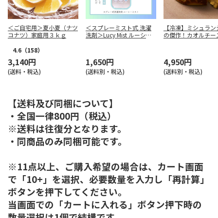
＜ご自宅用＞夏小夏（ナツ
＜スプレーミスト式 洗濯
【冷凍】ミシュラン
コナツ）家庭用３ｋｇ
洗剤＞Lucy Mist ルーシー
の傑作！カオルチー
ミスト
キ
4.6
（158）
3,140円
1,650円
4,950円
(送料・税込)
(送料別・税込)
(送料別・税込)
【送料及び同梱について】
・全国一律800円（税込）
※送料は往復分となります。
・同商品のみ同梱可能です。
※11点以上、ご購入希望の場合は、カート画面
で「10+」を選択、必要数量を入力し「再計算」
ボタンを押下してください。
当画面での「カートに入れる」ボタン押下時の
数量選択は1個で結構です。